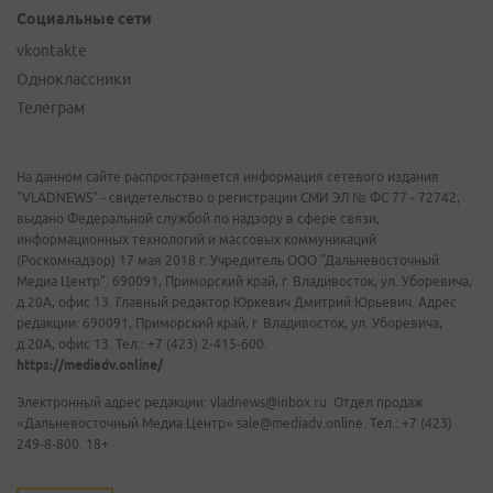
Социальные сети
vkontakte
Одноклассники
Телеграм
На данном сайте распространяется информация сетевого издания
"VLADNEWS" - свидетельство о регистрации СМИ ЭЛ № ФС 77 - 72742,
выдано Федеральной службой по надзору в сфере связи,
информационных технологий и массовых коммуникаций
(Роскомнадзор) 17 мая 2018 г. Учредитель ООО "Дальневосточный
Медиа Центр". 690091, Приморский край, г. Владивосток, ул. Уборевича,
д.20А, офис 13. Главный редактор Юркевич Дмитрий Юрьевич. Адрес
редакции: 690091, Приморский край, г. Владивосток, ул. Уборевича,
д.20А, офис 13. Тел.: +7 (423) 2-415-600.
https://mediadv.online/
Электронный адрес редакции: vladnews@inbox.ru. Отдел продаж
«Дальневосточный Медиа Центр» sale@mediadv.online. Тел.: +7 (423)
249-8-800. 18+