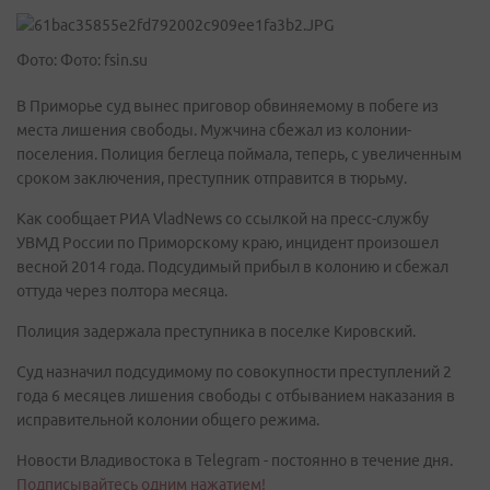
Фото: Фото: fsin.su
В Приморье суд вынес приговор обвиняемому в побеге из
места лишения свободы. Мужчина сбежал из колонии-
поселения. Полиция беглеца поймала, теперь, с увеличенным
сроком заключения, преступник отправится в тюрьму.
Как сообщает РИА VladNews со ссылкой на пресс-службу
УВМД России по Приморскому краю, инцидент произошел
весной 2014 года. Подсудимый прибыл в колонию и сбежал
оттуда через полтора месяца.
Полиция задержала преступника в поселке Кировский.
Суд назначил подсудимому по совокупности преступлений 2
года 6 месяцев лишения свободы с отбыванием наказания в
исправительной колонии общего режима.
Новости Владивостока в Telegram - постоянно в течение дня.
Подписывайтесь одним нажатием!