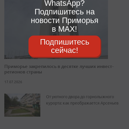
WhatsApp?
Подпишитесь на
новости Приморья
в MAX!
Подпишитесь
сейчас!
Приморье закрепилось в десятке лучших инвест-
регионов страны
17.07.2026
От уютного двора до горнолыжного
курорта: как преображается Арсеньев