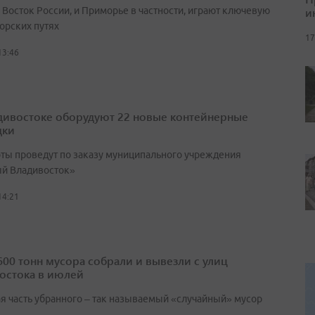
и
 Восток России, и Приморье в частности, играют ключевую
орских путях
17
13:46
дивостоке оборудуют 22 новые контейнерные
дки
оты проведут по заказу муниципального учреждения
й Владивосток»
14:21
600 тонн мусора собрали и вывезли с улиц
остока в июлей
я часть убранного – так называемый «случайный» мусор