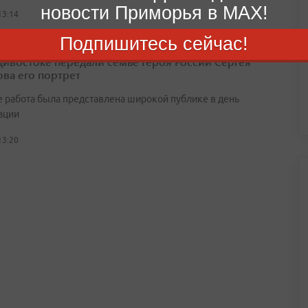
новости Приморья в MAX!
13:14
Подпишитесь сейчас!
дивостоке передали семье Героя России Сергея
ва его портрет
 работа была представлена широкой публике в день
ации
13:20