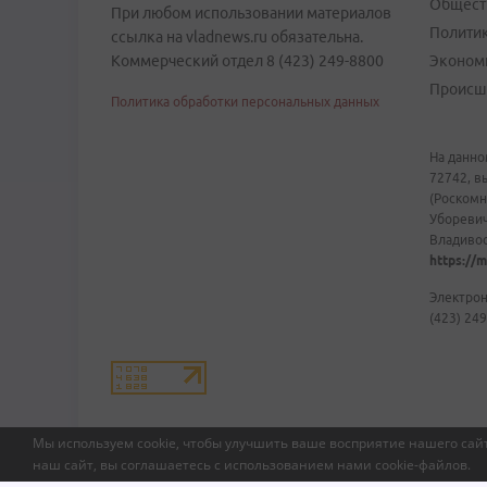
Общест
При любом использовании материалов
Полити
ссылка на vladnews.ru обязательна.
Коммерческий отдел 8 (423) 249-8800
Эконом
Происш
Политика обработки персональных данных
На данно
72742, в
(Роскомн
Уборевич
Владивост
https://m
Электрон
(423) 249
Мы используем cookie, чтобы улучшить ваше восприятие нашего сайт
наш сайт, вы соглашаетесь с использованием нами
cookie-файлов
.