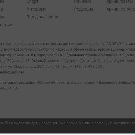
во
Спорт
Реклама
Архив газеты 
ка
Интервью
Редакция
Архив новост
ика
Город на ладони
ествия
м сайте распространяется информация сетевого издания "VLADNEWS" - свиде
ыдано Федеральной службой по надзору в сфере связи, информационных те
адзор) 17 мая 2018 г. Учредитель ООО "Дальневосточный Медиа Центр". 69009
а, д.20А, офис 13. Главный редактор Юркевич Дмитрий Юрьевич. Адрес редакц
ок, ул. Уборевича, д.20А, офис 13. Тел.: +7 (423) 2-415-600.
ediadv.online/
ный адрес редакции: vladnews@inbox.ru. Отдел продаж «Дальневосточный Мед
-8-800. 18+
а. Вы можете увидеть, сохраненные cookie-файлы с помощью настроек coo