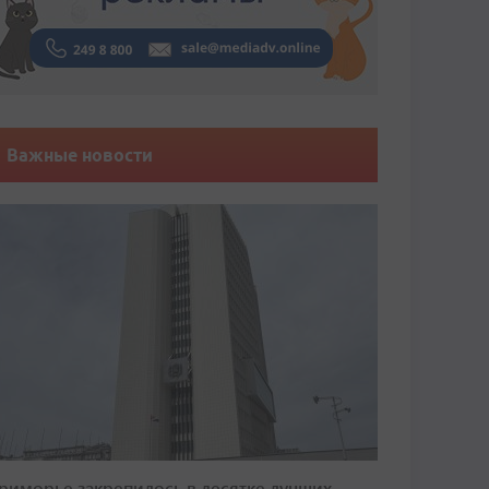
Важные новости
риморье закрепилось в десятке лучших