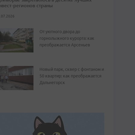
нвест-регионов страны
.07.2026
От уютного двора до
горнолыжного курорта: как
преображается Арсеньев
Новый парк, сквер с фонтаном и
50 квартир: как преображается
Дальнегорск