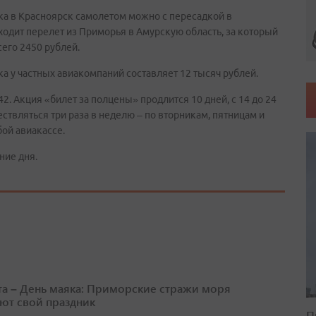
ка в Красноярск самолетом можно с пересадкой в
входит перелет из Приморья в Амурскую область, за который
его 2450 рублей.
а у частных авиакомпаний составляет 12 тысяч рублей.
. Акция «билет за полцены» продлится 10 дней, с 14 до 24
ствляться три раза в неделю – по вторникам, пятницам и
ой авиакассе.
ние дня.
ста – День маяка: Приморские стражи моря
ют свой праздник
П