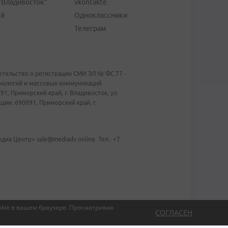
"Владивосток"
vkontakte
ей
Одноклассники
Телеграм
тельство о регистрации СМИ ЭЛ № ФС 77 -
хнологий и массовых коммуникаций
1, Приморский край, г. Владивосток, ул.
ии: 690091, Приморский край, г.
иа Центр» sale@mediadv.online. Тел.: +7
kie в вашем браузере.
Просматривая
СОГЛАСЕН