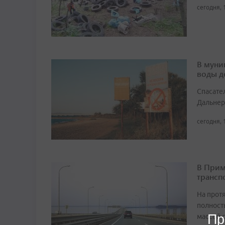
сегодня, 
В муни
воды д
Спасате
Дальнер
сегодня, 
В Прим
трансп
На прот
полност
Пр
массой 