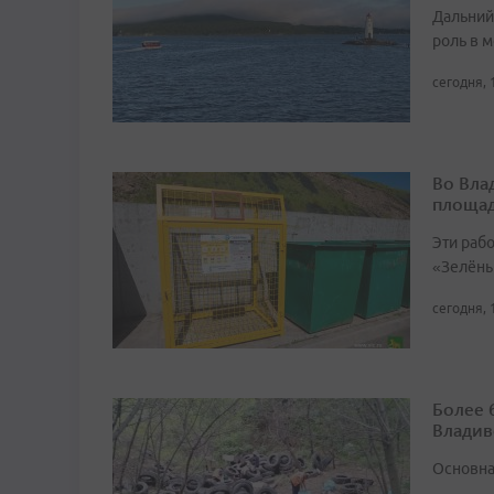
Дальний
роль в м
сегодня, 
Во Вла
площа
Эти раб
«Зелёны
сегодня, 
Более 
Владив
Основна