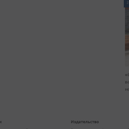
2
«
в
н
и
Издательство