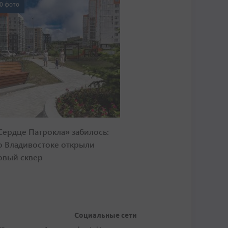
0 фото
Сердце Патрокла» забилось:
о Владивостоке открыли
овый сквер
Социальные сети