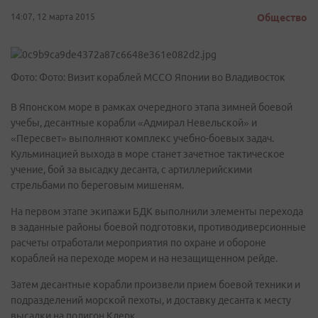
14:07, 12 марта 2015
Общество
Фото: Фото: Визит кораблей МССО Японии во Владивосток
В Японском море в рамках очередного этапа зимней боевой
учебы, десантные корабли «Адмирал Невельской» и
«Пересвет» выполняют комплекс учебно-боевых задач.
Кульминацией выхода в море станет зачетное тактическое
учение, бой за высадку десанта, с артиллерийскими
стрельбами по береговым мишеням.
На первом этапе экипажи БДК выполнили элементы перехода
в заданные районы боевой подготовки, противодиверсионные
расчеты отработали мероприятия по охране и обороне
кораблей на переходе морем и на незащищенном рейде.
Затем десантные корабли произвели прием боевой техники и
подразделений морской пехоты, и доставку десанта к месту
высадки на полигон Клерк.