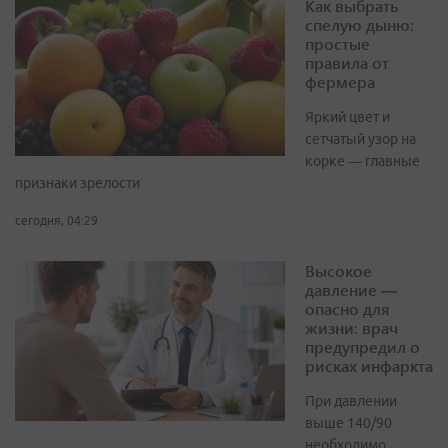
Как выбрать
спелую дыню:
простые
правила от
фермера
Яркий цвет и
сетчатый узор на
корке — главные
признаки зрелости
сегодня, 04:29
Высокое
давление —
опасно для
жизни: врач
предупредил о
рисках инфаркта
При давлении
выше 140/90
необходимо