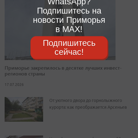
WhatsApp?
Подпишитесь на
новости Приморья
в MAX!
Подпишитесь
сейчас!
Приморье закрепилось в десятке лучших инвест-
регионов страны
17.07.2026
От уютного двора до горнолыжного
курорта: как преображается Арсеньев