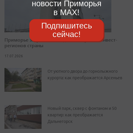
новости Приморья
в MAX!
Подпишитесь
сейчас!
Приморье закрепилось в десятке лучших инвест-
регионов страны
17.07.2026
От уютного двора до горнолыжного
курорта: как преображается Арсеньев
Новый парк, сквер с фонтаном и 50
квартир: как преображается
Дальнегорск