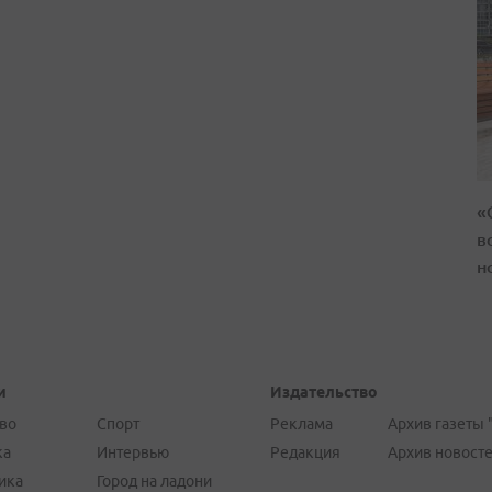
«
в
н
и
Издательство
во
Спорт
Реклама
Архив газеты 
ка
Интервью
Редакция
Архив новост
ика
Город на ладони