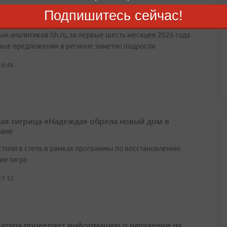
Подпишитесь сейчас!
Приморском крае стал зарабатывать больше: ответ
ым аналитиков hh.ru, за первые шесть месяцев 2026 года
ные предложения в регионе заметно подросли
16:46
ая тигрица «Надежда» обрела новый дом в
тане
стили в степь в рамках программы по восстановлению
ии тигра
17:12
атура проверяет информацию о нападении на