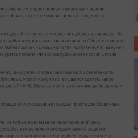
али забавные интернет-ролики о животных, провели
го образа, но все же главная цель этого шумного
гих друзей человека, у которых нет добрых владельцев. Мы
отных Находки, которых спасли активисты Общества защиты
любая помощь: корма, лекарства, но главное, что им нужно
s куратор проекта член союза художников России Оксана
равнодушных детей. Когда я рассказывала о деятельности
ят слезы. Может, кому-то из них удастся сделать какое-
ассказала РИА VladNews активист группы помощи бездомным
д обращением о создании в Находке приюта для бездомных
иты животных во всем мире на сегодняшний день
всех собак в мире являются бездомными! С кошками
я и характера животного они труднее поддаются учету.
П