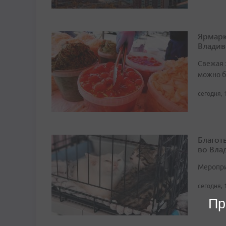
Ярмарк
Владив
Свежая 
можно б
сегодня, 
Благот
во Вла
Мероприя
сегодня, 
Пр