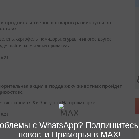
и продовольственных товаров развернутся во
остоке
зелень, картофель, помидоры, огурцы и многое другое
удет найти на торговых прилавках
16:23
ворительная акция в поддержку животных пройдет
дивостоке
тие состоится 8 и 9 августа в Нагорном парке
18:28
облемы с WhatsApp? Подпишитесь
новости Приморья в MAX!