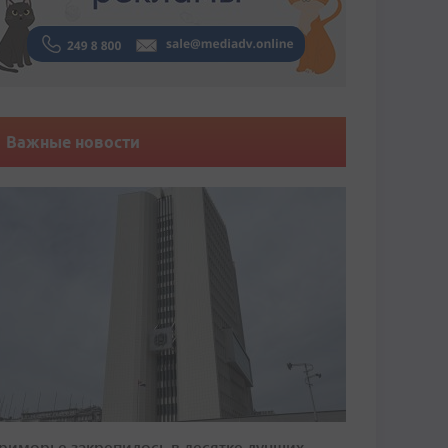
Важные новости
риморье закрепилось в десятке лучших