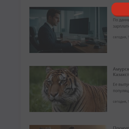
Кто в 
По данн
зарплат
сегодня, 
Амурск
Казахс
Ее выпу
популяц
сегодня, 
Прокур