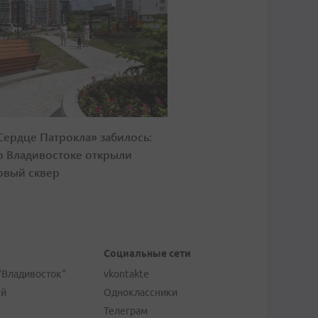
Сердце Патрокла» забилось:
о Владивостоке открыли
овый сквер
Социальные сети
"Владивосток"
vkontakte
ей
Одноклассники
Телеграм