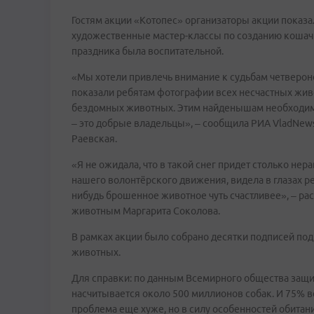
Гостям акции «Котопес» организаторы акции показ
художественные мастер-классы по созданию кошачье
праздника была воспитательной.
«Мы хотели привлечь внимание к судьбам четвероно
показали ребятам фотографии всех несчастных жив
бездомных животных. Этим найденышам необходима 
– это добрые владельцы», – сообщила РИА VladNew
Раевская.
«Я не ожидала, что в такой снег придет столько не
нашего волонтёрского движения, видела в глазах реб
нибудь брошенное животное чуть счастливее», – р
животным Маргарита Соколова.
В рамках акции было собрано десятки подписей по
животных.
Для справки: по данным Всемирного общества защ
насчитывается около 500 миллионов собак. И 75% 
проблема еще хуже, но в силу особенностей обитани