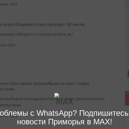
 июля 2026
 мэра Владивостока пройдут 30 июля
чальник избирается сроком на пять лет
июля 2026
нтин Шестаков переизбран на пост главы
остока
ра выборов проходила в соответствии с региональным
ательством
облемы с WhatsApp? Подпишитесь
 июля 2026
новости Приморья в MAX!