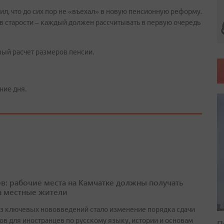
л, что до сих пор не «въехал» в новую пенсионную реформу.
 в старости – каждый должен рассчитывать в первую очередь
вый расчет размеров пенсии.
ние дня.
в: рабочие места на Камчатке должны получать
а местные жители
з ключевых нововведений стало изменение порядка сдачи
ов для иностранцев по русскому языку, истории и основам
П