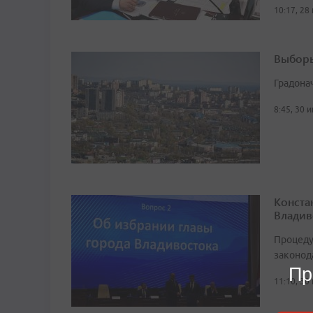
10:17, 28
Выборы
Градона
8:45, 30 
Конста
Владив
Процеду
законод
Пр
11:10, 30