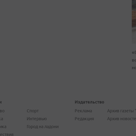
«
в
н
и
Издательство
во
Спорт
Реклама
Архив газеты 
ка
Интервью
Редакция
Архив новост
ика
Город на ладони
ествия