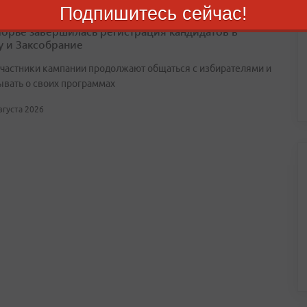
Подпишитесь сейчас!
орье завершилась регистрация кандидатов в
у и Заксобрание
участники кампании продолжают общаться с избирателями и
ывать о своих программах
августа 2026