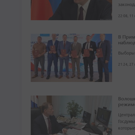
законод
22:08, 11
В Прим
наблюд
Выборы 
21:24, 27
Волошк
режим
Централ
Госдумы
которые