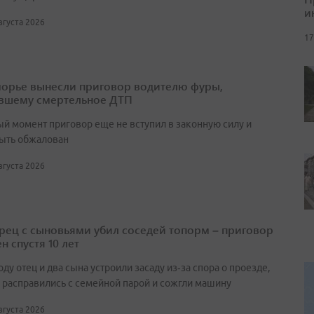
и
августа 2026
17
орье вынесли приговор водителю фуры,
вшему смертельное ДТП
ый момент приговор еще не вступил в законную силу и
ыть обжалован
августа 2026
ец с сыновьями убил соседей топорм – приговор
н спустя 10 лет
оду отец и два сына устроили засаду из‑за спора о проезде,
 расправились с семейной парой и сожгли машину
августа 2026