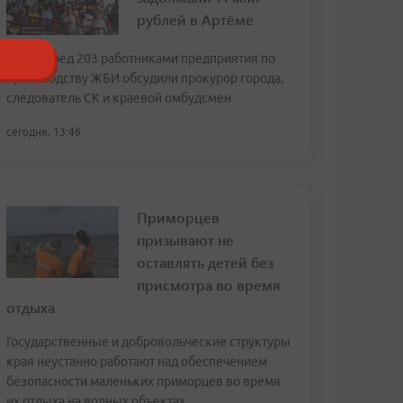
рублей в Артёме
Долг перед 203 работниками предприятия по
производству ЖБИ обсудили прокурор города,
следователь СК и краевой омбудсмен
сегодня, 13:46
Приморцев
призывают не
оставлять детей без
присмотра во время
отдыха
Государственные и добровольческие структуры
края неустанно работают над обеспечением
безопасности маленьких приморцев во время
их отдыха на водных объектах