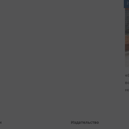
2
«
в
н
и
Издательство