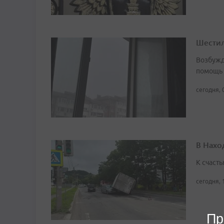
Шестил
Возбужд
помощь
сегодня, 
В Нахо
К счасть
сегодня, 
Пр