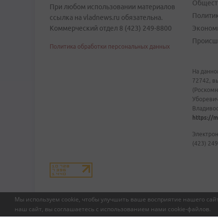
Общест
При любом использовании материалов
Полити
ссылка на vladnews.ru обязательна.
Коммерческий отдел 8 (423) 249-8800
Эконом
Происш
Политика обработки персональных данных
На данно
72742, в
(Роскомн
Уборевич
Владивост
https://m
Электрон
(423) 249
Мы используем cookie, чтобы улучшить ваше восприятие нашего сайт
наш сайт, вы соглашаетесь с использованием нами
cookie-файлов
.