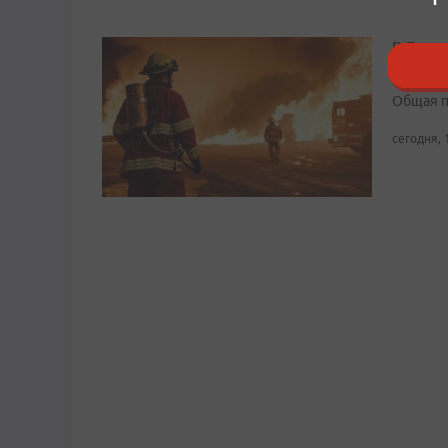
В Боль
заброш
Общая п
сегодня, 