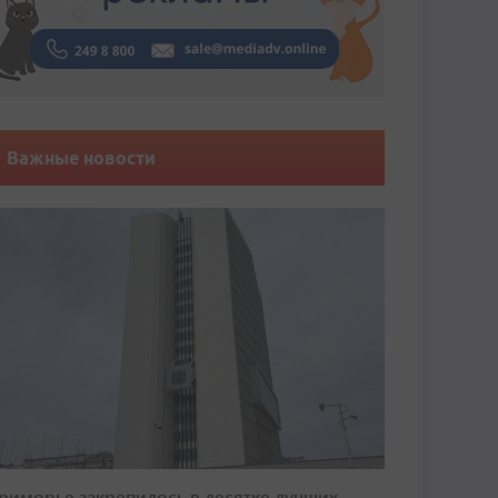
Важные новости
риморье закрепилось в десятке лучших