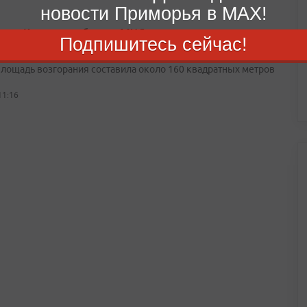
новости Приморья в MAX!
шом Камне огнеборцы МЧС потушили пожар в
Подпишитесь сейчас!
енном здании
лощадь возгорания составила около 160 квадратных метров
11:16