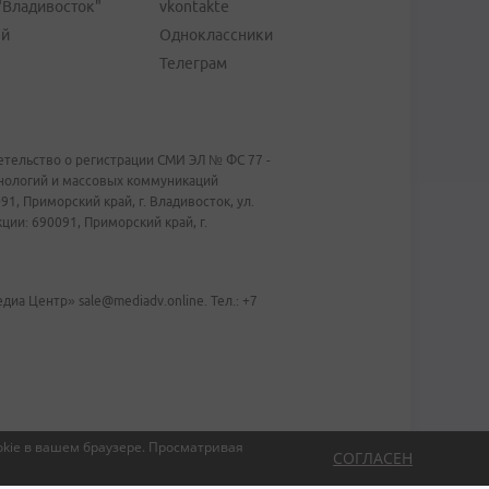
"Владивосток"
vkontakte
ей
Одноклассники
Телеграм
тельство о регистрации СМИ ЭЛ № ФС 77 -
хнологий и массовых коммуникаций
1, Приморский край, г. Владивосток, ул.
ии: 690091, Приморский край, г.
иа Центр» sale@mediadv.online. Тел.: +7
kie в вашем браузере.
Просматривая
СОГЛАСЕН