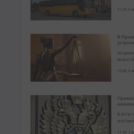
11:34, 4 
В Прим
устрои
На данн
может б
15:48, 4 
Примор
назначе
В 2016 г
жестоко
11:49, 5 