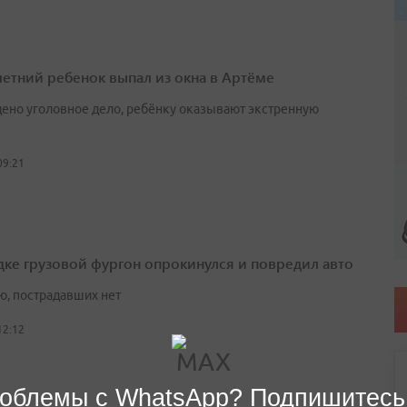
етний ребенок выпал из окна в Артёме
ено уголовное дело, ребёнку оказывают экстренную
09:21
дке грузовой фургон опрокинулся и повредил авто
ю, пострадавших нет
12:12
облемы с WhatsApp? Подпишитесь