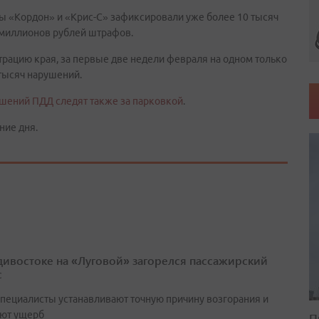
ы «Кордон» и «Крис-С» зафиксировали уже более 10 тысяч
 миллионов рублей штрафов.
рацию края, за первые две недели февраля на одном только
тысяч нарушений.
шений ПДД следят также за парковкой
.
ние дня.
дивостоке на «Луговой» загорелся пассажирский
с
специалисты устанавливают точную причину возгорания и
ют ущерб
П