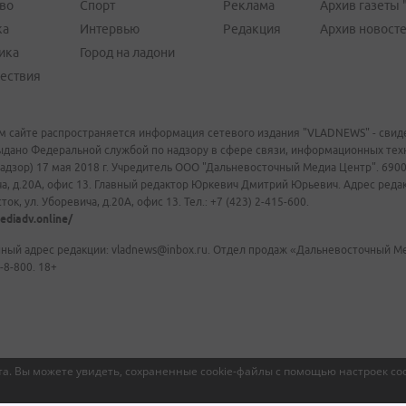
во
Спорт
Реклама
Архив газеты 
ка
Интервью
Редакция
Архив новост
ика
Город на ладони
ествия
м сайте распространяется информация сетевого издания "VLADNEWS" - свиде
ыдано Федеральной службой по надзору в сфере связи, информационных те
адзор) 17 мая 2018 г. Учредитель ООО "Дальневосточный Медиа Центр". 69009
а, д.20А, офис 13. Главный редактор Юркевич Дмитрий Юрьевич. Адрес редакц
ок, ул. Уборевича, д.20А, офис 13. Тел.: +7 (423) 2-415-600.
ediadv.online/
ный адрес редакции: vladnews@inbox.ru. Отдел продаж «Дальневосточный Мед
-8-800. 18+
а. Вы можете увидеть, сохраненные cookie-файлы с помощью настроек coo