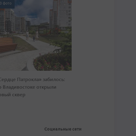
0 фото
Сердце Патрокла» забилось:
о Владивостоке открыли
овый сквер
Социальные сети