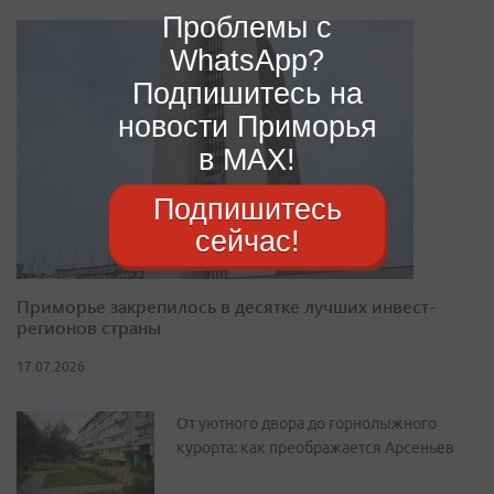
Проблемы с
WhatsApp?
Подпишитесь на
новости Приморья
в MAX!
Подпишитесь
сейчас!
Приморье закрепилось в десятке лучших инвест-
регионов страны
17.07.2026
От уютного двора до горнолыжного
курорта: как преображается Арсеньев