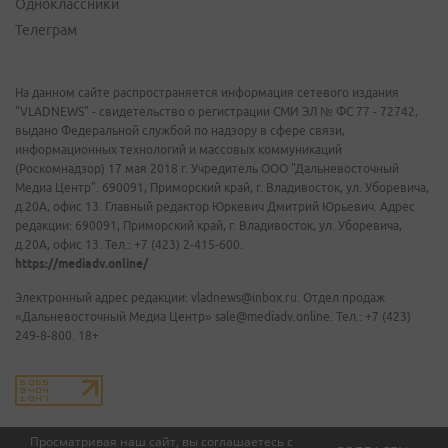
Одноклассники
Телеграм
На данном сайте распространяется информация сетевого издания
"VLADNEWS" - свидетельство о регистрации СМИ ЭЛ № ФС 77 - 72742,
выдано Федеральной службой по надзору в сфере связи,
информационных технологий и массовых коммуникаций
(Роскомнадзор) 17 мая 2018 г. Учредитель ООО "Дальневосточный
Медиа Центр". 690091, Приморский край, г. Владивосток, ул. Уборевича,
д.20А, офис 13. Главный редактор Юркевич Дмитрий Юрьевич. Адрес
редакции: 690091, Приморский край, г. Владивосток, ул. Уборевича,
д.20А, офис 13. Тел.: +7 (423) 2-415-600.
https://mediadv.online/
Электронный адрес редакции: vladnews@inbox.ru. Отдел продаж
«Дальневосточный Медиа Центр» sale@mediadv.online. Тел.: +7 (423)
249-8-800. 18+
Просматривая наш сайт, вы соглашаетесь с