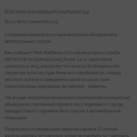
Фото: Фото: vremechko.org
Сотрудники приморского наркоконтроля обнаружили в
автопокрышке героин.
Как сообщает РИА VladNews со ссылкой на пресс-службу
УФСКН РФ по Приморскому, более 1,6 кг наркотиков
хранилось в лесу, внутри пустого колеса. Во Владивосток
героин поступал из стран ближнего зарубежья по сговору
местного жителя и гражданина одной из таких стран.
Наркоторговцы задержаны, их тайники – найдены.
Так, в ходе оперативно-розыскных мероприятий полицейские
обнаружили спрятанный героин в лесу недалеко от города
Находки. Пакет с героином был спрятан в автомобильной
покрышке.
Полученные от реализации наркотика деньги 57-летний
житель находки легализовал, купив автомобиль за 1 миллион