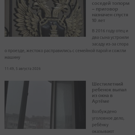
соседей топорм
– приговор
назначен спустя
10 лет
В 2016 году отец и
два сына устроили
засаду из‑за спора
о проезде, жестоко расправились с семейной парой и сожгли
машину
11:49, 5 августа 2026
Шестилетний
ребенок выпал
из окна в
Артёме
Возбуждено
уголовное дело,
ребёнку
оказывают