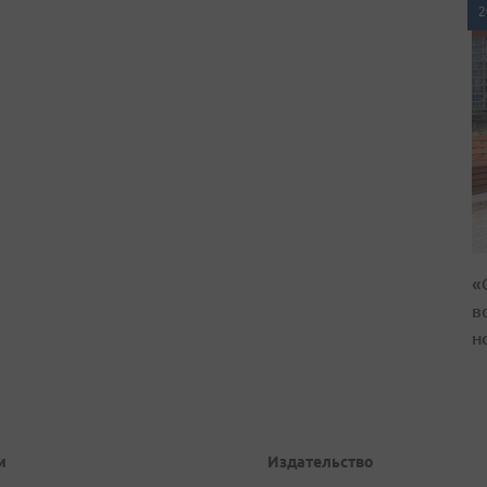
2
«
в
н
и
Издательство