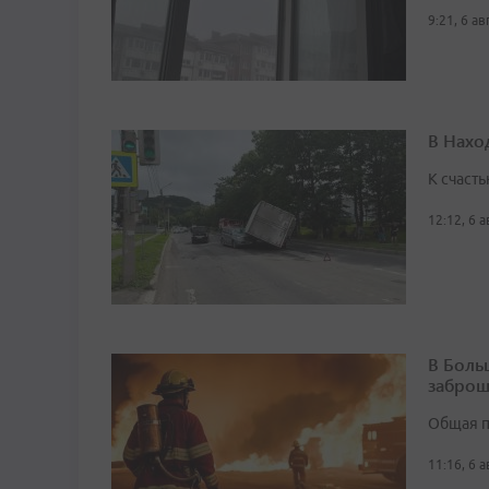
9:21, 6 а
В Нахо
К счасть
12:12, 6 
В Боль
заброш
Общая п
11:16, 6 