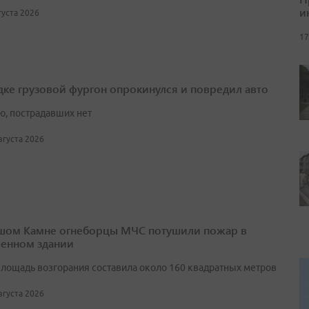
и
вгуста 2026
17
дке грузовой фургон опрокинулся и повредил авто
ю, пострадавших нет
августа 2026
шом Камне огнеборцы МЧС потушили пожар в
енном здании
лощадь возгорания составила около 160 квадратных метров
августа 2026