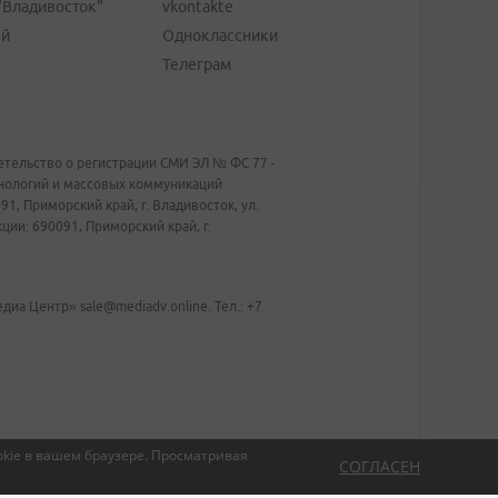
"Владивосток"
vkontakte
ей
Одноклассники
Телеграм
тельство о регистрации СМИ ЭЛ № ФС 77 -
хнологий и массовых коммуникаций
1, Приморский край, г. Владивосток, ул.
ии: 690091, Приморский край, г.
иа Центр» sale@mediadv.online. Тел.: +7
kie в вашем браузере.
Просматривая
СОГЛАСЕН