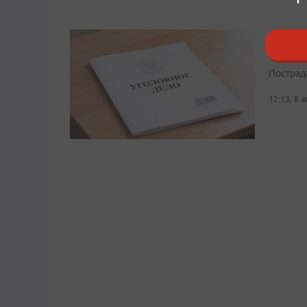
В Прим
на под
Пострад
12:13, 8 