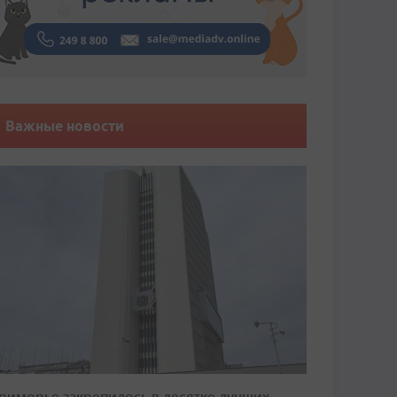
Важные новости
риморье закрепилось в десятке лучших