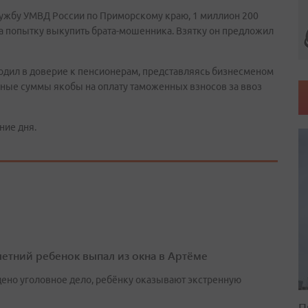
лужбу УМВД России по Приморскому краю, 1 миллион 200
за попытку выкупить брата-мошенника. Взятку он предложил
одил в доверие к пенсионерам, представляясь бизнесменом
ные суммы якобы на оплату таможенных взносов за ввоз
ние дня.
етний ребенок выпал из окна в Артёме
ено уголовное дело, ребёнку оказывают экстренную
П