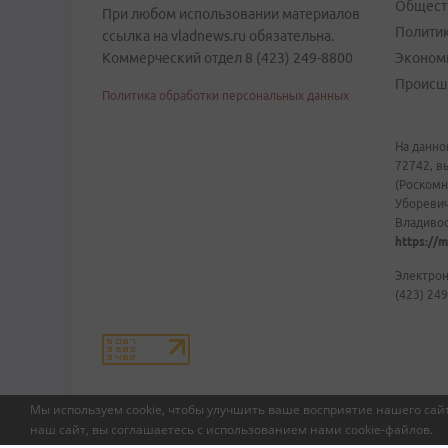
Общест
При любом использовании материалов
Полити
ссылка на vladnews.ru обязательна.
Коммерческий отдел 8 (423) 249-8800
Эконом
Происш
Политика обработки персональных данных
На данно
72742, в
(Роскомн
Уборевич
Владивост
https://m
Электрон
(423) 249
Мы используем cookie, чтобы улучшить ваше восприятие нашего сайт
наш сайт, вы соглашаетесь с использованием нами
cookie-файлов
.