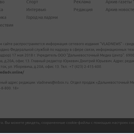
во
Спорт
Реклама
Архив газеты 
ка
Интервью
Редакция
Архив новост
ика
Город на ладони
ествия
м сайте распространяется информация сетевого издания "VLADNEWS" - свиде
ыдано Федеральной службой по надзору в сфере связи, информационных те
адзор) 17 мая 2018 г. Учредитель ООО "Дальневосточный Медиа Центр". 69009
а, д.20А, офис 13. Главный редактор Юркевич Дмитрий Юрьевич. Адрес редакц
ок, ул. Уборевича, д.20А, офис 13. Тел.: +7 (423) 2-415-600.
ediadv.online/
ный адрес редакции: vladnews@inbox.ru. Отдел продаж «Дальневосточный Мед
-8-800. 18+
а. Вы можете увидеть, сохраненные cookie-файлы с помощью настроек coo