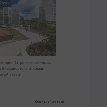
0 фото
Сердце Патрокла» забилось:
о Владивостоке открыли
овый сквер
Социальные сети