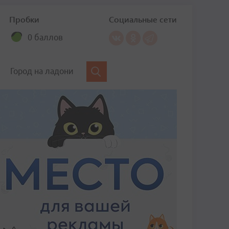
Пробки
Социальные сети
0 баллов
Город на ладони