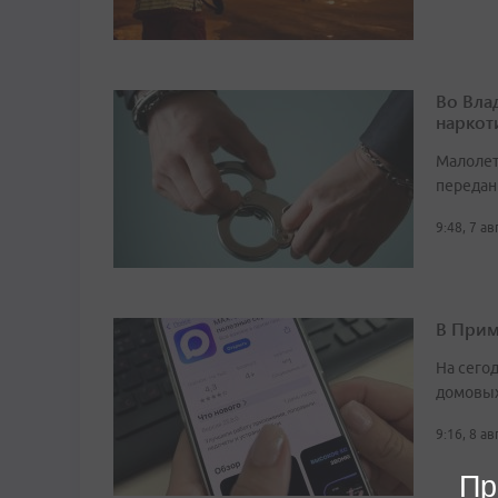
Во Вла
наркот
Малолет
передан
9:48, 7 а
В Прим
На сего
домовых
9:16, 8 а
Пр