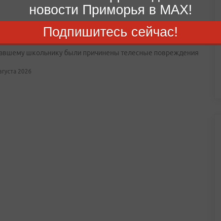
новости Приморья в MAX!
орье возбуждено уголовное дело после нападения
Подпишитесь сейчас!
ростка в лифте
авшему школьнику были причинены телесные повреждения
августа 2026