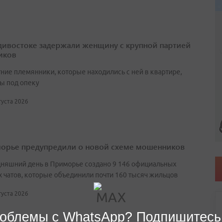
дивостоке задержали женщину с крупной партией
иков
ние племянники, которые находились с ней в квартире,
ы под опеку
вгуста 2026
орье предупредили о новой схеме мошенников
дняшний день в Приморье создано 9 146 официальных
 чатов, которые объединили почти 160 тысяч жильцов
вгуста 2026
облемы с WhatsApp? Подпишитесь