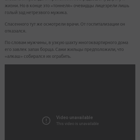
жизни. Но в конце это «тоннеля» очевидцы лицезрели лишь
голый зад нетрезвого мужика.
Спасенного тут же осмотрели врачи. От госпитализации он
отказался.
По словам мужчины, в узкую шахту многоквартирного дома
его завлек запах борща. Сами жильцы предположили, что
«алкаш» собирался их ограбить.