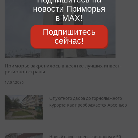
новости Приморья
в MAX!
Подпишитесь
сейчас!
Приморье закрепилось в десятке лучших инвест-
регионов страны
17.07.2026
От уютного двора до горнолыжного
курорта: как преображается Арсеньев
Новый парк, сквер с фонтаном и 50