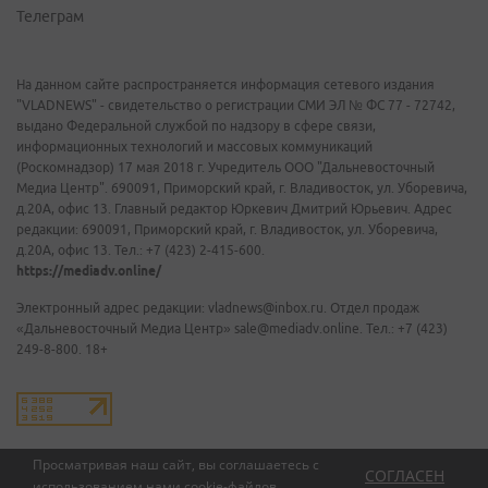
Телеграм
На данном сайте распространяется информация сетевого издания
"VLADNEWS" - свидетельство о регистрации СМИ ЭЛ № ФС 77 - 72742,
выдано Федеральной службой по надзору в сфере связи,
информационных технологий и массовых коммуникаций
(Роскомнадзор) 17 мая 2018 г. Учредитель ООО "Дальневосточный
Медиа Центр". 690091, Приморский край, г. Владивосток, ул. Уборевича,
д.20А, офис 13. Главный редактор Юркевич Дмитрий Юрьевич. Адрес
редакции: 690091, Приморский край, г. Владивосток, ул. Уборевича,
д.20А, офис 13. Тел.: +7 (423) 2-415-600.
https://mediadv.online/
Электронный адрес редакции: vladnews@inbox.ru. Отдел продаж
«Дальневосточный Медиа Центр» sale@mediadv.online. Тел.: +7 (423)
249-8-800. 18+
Просматривая наш сайт, вы соглашаетесь с
СОГЛАСЕН
использованием нами
cookie-файлов
.