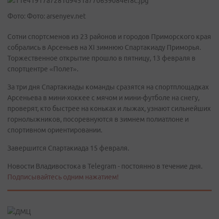
Фото: Фото: arsenyev.net
Сотни спортсменов из 23 районов и городов Приморского края
собрались в Арсеньев на XI зимнюю Спартакиаду Приморья.
Торжественное открытие прошло в пятницу, 13 февраля в
спортцентре «Полет».
За три дня Спартакиады команды сразятся на спортплощадках
Арсеньева в мини-хоккее с мячом и мини-футболе на снегу,
проверят, кто быстрее на коньках и лыжах, узнают сильнейших
горнолыжников, посоревнуются в зимнем полиатлоне и
спортивном ориентировании.
Завершится Спартакиада 15 февраля.
Новости Владивостока в Telegram - постоянно в течение дня.
Подписывайтесь одним нажатием!