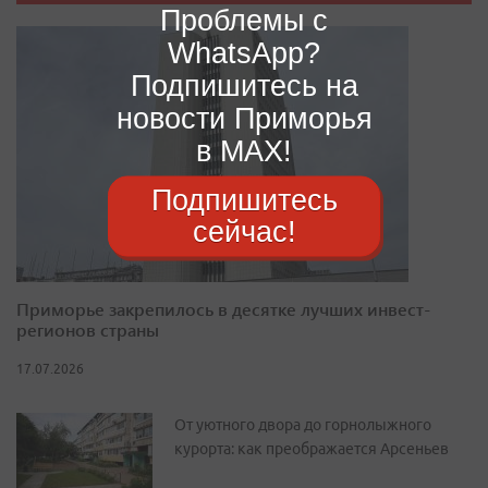
Проблемы с
WhatsApp?
Подпишитесь на
новости Приморья
в MAX!
Подпишитесь
сейчас!
Приморье закрепилось в десятке лучших инвест-
регионов страны
17.07.2026
От уютного двора до горнолыжного
курорта: как преображается Арсеньев