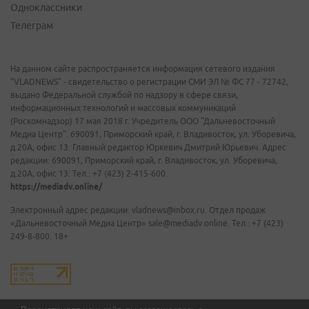
Одноклассники
Телеграм
На данном сайте распространяется информация сетевого издания
"VLADNEWS" - свидетельство о регистрации СМИ ЭЛ № ФС 77 - 72742,
выдано Федеральной службой по надзору в сфере связи,
информационных технологий и массовых коммуникаций
(Роскомнадзор) 17 мая 2018 г. Учредитель ООО "Дальневосточный
Медиа Центр". 690091, Приморский край, г. Владивосток, ул. Уборевича,
д.20А, офис 13. Главный редактор Юркевич Дмитрий Юрьевич. Адрес
редакции: 690091, Приморский край, г. Владивосток, ул. Уборевича,
д.20А, офис 13. Тел.: +7 (423) 2-415-600.
https://mediadv.online/
Электронный адрес редакции: vladnews@inbox.ru. Отдел продаж
«Дальневосточный Медиа Центр» sale@mediadv.online. Тел.: +7 (423)
249-8-800. 18+