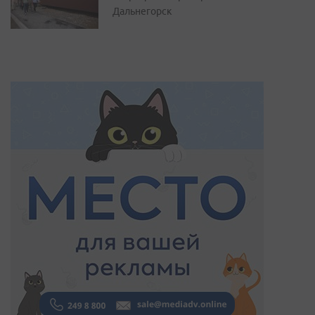
Дальнегорск