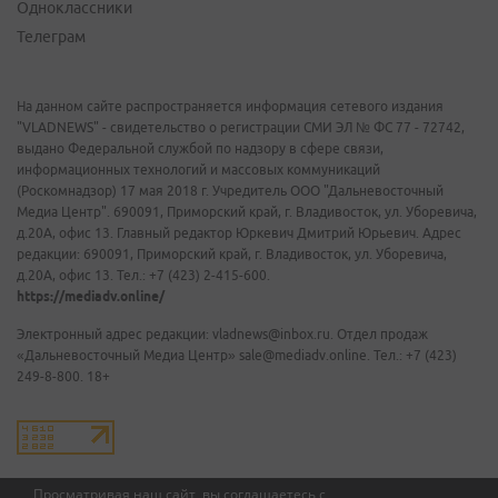
Одноклассники
Телеграм
На данном сайте распространяется информация сетевого издания
"VLADNEWS" - свидетельство о регистрации СМИ ЭЛ № ФС 77 - 72742,
выдано Федеральной службой по надзору в сфере связи,
информационных технологий и массовых коммуникаций
(Роскомнадзор) 17 мая 2018 г. Учредитель ООО "Дальневосточный
Медиа Центр". 690091, Приморский край, г. Владивосток, ул. Уборевича,
д.20А, офис 13. Главный редактор Юркевич Дмитрий Юрьевич. Адрес
редакции: 690091, Приморский край, г. Владивосток, ул. Уборевича,
д.20А, офис 13. Тел.: +7 (423) 2-415-600.
https://mediadv.online/
Электронный адрес редакции: vladnews@inbox.ru. Отдел продаж
«Дальневосточный Медиа Центр» sale@mediadv.online. Тел.: +7 (423)
249-8-800. 18+
Просматривая наш сайт, вы соглашаетесь с