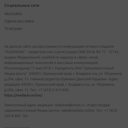
Социальные сети
vkontakte
Одноклассники
Телеграм
На данном сайте распространяется информация сетевого издания
"VLADNEWS" - свидетельство о регистрации СМИ ЭЛ № ФС 77 - 72742,
выдано Федеральной службой по надзору в сфере связи,
информационных технологий и массовых коммуникаций
(Роскомнадзор) 17 мая 2018 г. Учредитель ООО "Дальневосточный
Медиа Центр". 690091, Приморский край, г. Владивосток, ул. Уборевича,
д.20А, офис 13. Главный редактор Юркевич Дмитрий Юрьевич. Адрес
редакции: 690091, Приморский край, г. Владивосток, ул. Уборевича,
д.20А, офис 13. Тел.: +7 (423) 2-415-600.
https://mediadv.online/
Электронный адрес редакции: vladnews@inbox.ru. Отдел продаж
«Дальневосточный Медиа Центр» sale@mediadv.online. Тел.: +7 (423)
249-8-800. 18+