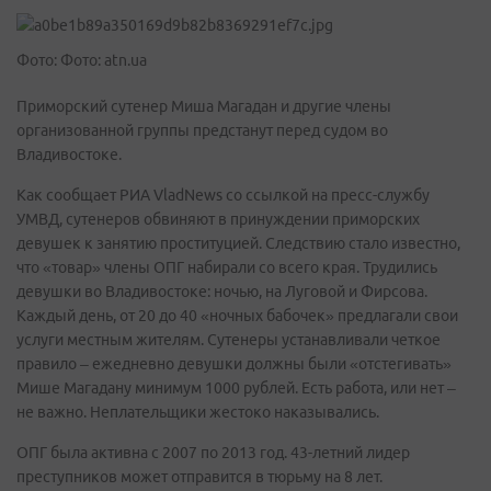
Фото: Фото: atn.ua
Приморский сутенер Миша Магадан и другие члены
организованной группы предстанут перед судом во
Владивостоке.
Как сообщает РИА VladNews со ссылкой на пресс-службу
УМВД, сутенеров обвиняют в принуждении приморских
девушек к занятию проституцией. Следствию стало известно,
что «товар» члены ОПГ набирали со всего края. Трудились
девушки во Владивостоке: ночью, на Луговой и Фирсова.
Каждый день, от 20 до 40 «ночных бабочек» предлагали свои
услуги местным жителям. Сутенеры устанавливали четкое
правило – ежедневно девушки должны были «отстегивать»
Мише Магадану минимум 1000 рублей. Есть работа, или нет –
не важно. Неплательщики жестоко наказывались.
ОПГ была активна с 2007 по 2013 год. 43-летний лидер
преступников может отправится в тюрьму на 8 лет.