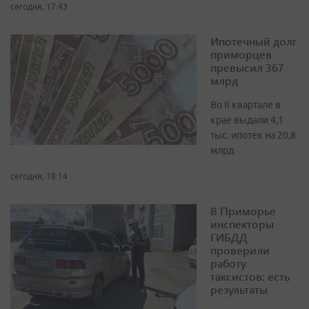
сегодня, 17:43
Ипотечный долг
приморцев
превысил 367
млрд
Во II квартале в
крае выдали 4,1
тыс. ипотек на 20,8
млрд
сегодня, 18:14
В Приморье
инспекторы
ГИБДД
проверили
работу
таксистов: есть
результаты