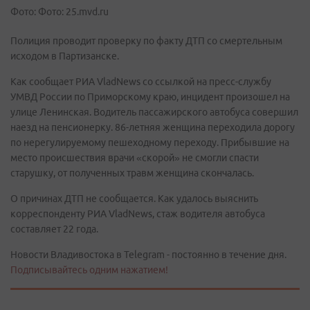
Фото: Фото: 25.mvd.ru
Полиция проводит проверку по факту ДТП со смертельным
исходом в Партизанске.
Как сообщает РИА VladNews со ссылкой на пресс-службу
УМВД России по Приморскому краю, инцидент произошел на
улице Ленинская. Водитель пассажирского автобуса совершил
наезд на пенсионерку. 86-летняя женщина переходила дорогу
по нерегулируемому пешеходному переходу. Прибывшие на
место происшествия врачи «скорой» не смогли спасти
старушку, от полученных травм женщина скончалась.
О причинах ДТП не сообщается. Как удалось выяснить
корреспонденту РИА VladNews, стаж водителя автобуса
составляет 22 года.
Новости Владивостока в Telegram - постоянно в течение дня.
Подписывайтесь одним нажатием!