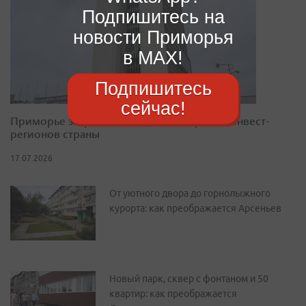
Подпишитесь на
новости Приморья
в MAX!
Подпишитесь
сейчас!
Приморье закрепилось в десятке лучших инвест-
регионов страны
17.07.2026
От уютного двора до горнолыжного
курорта: как преображается Арсеньев
Новый парк, сквер с фонтаном и 50
квартир: как преображается