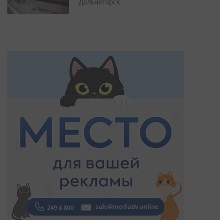
Дальнегорск