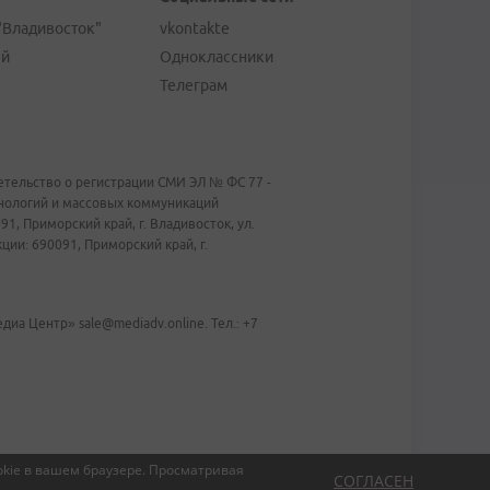
"Владивосток"
vkontakte
ей
Одноклассники
Телеграм
тельство о регистрации СМИ ЭЛ № ФС 77 -
хнологий и массовых коммуникаций
1, Приморский край, г. Владивосток, ул.
ии: 690091, Приморский край, г.
иа Центр» sale@mediadv.online. Тел.: +7
kie в вашем браузере.
Просматривая
СОГЛАСЕН