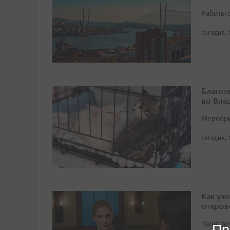
Работы 
сегодня, 
Благот
во Вла
Мероприя
сегодня, 
Как ух
откров
Чаще вс
Пр