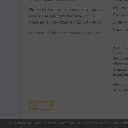
Общест
При любом использовании материалов
Полити
ссылка на vladnews.ru обязательна.
Коммерческий отдел 8 (423) 249-8800
Эконом
Происш
Политика обработки персональных данных
На данно
72742, в
(Роскомн
Уборевич
Владивост
https://m
Электрон
(423) 249
Мы используем cookie, чтобы улучшить ваше восприятие нашего сайт