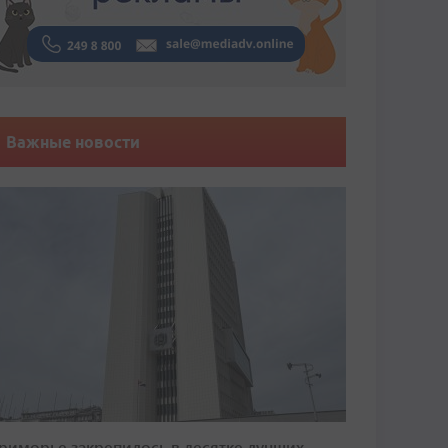
Важные новости
риморье закрепилось в десятке лучших