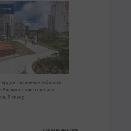
0 фото
Сердце Патрокла» забилось:
о Владивостоке открыли
овый сквер
Социальные сети