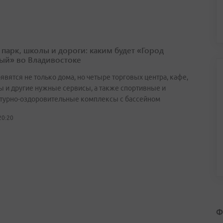
 парк, школы и дороги: каким будет «Город
ый» во Владивостоке
явятся не только дома, но четыре торговых центра, кафе,
ы и другие нужные сервисы, а также спортивные и
турно-оздоровительные комплексы с бассейном
20:20
Ф