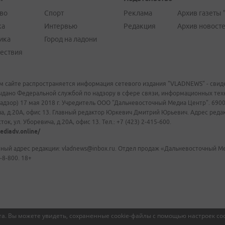
во
Спорт
Реклама
Архив газеты 
ка
Интервью
Редакция
Архив новост
ика
Город на ладони
ествия
м сайте распространяется информация сетевого издания "VLADNEWS" - свиде
ыдано Федеральной службой по надзору в сфере связи, информационных те
адзор) 17 мая 2018 г. Учредитель ООО "Дальневосточный Медиа Центр". 69009
а, д.20А, офис 13. Главный редактор Юркевич Дмитрий Юрьевич. Адрес редакц
ок, ул. Уборевича, д.20А, офис 13. Тел.: +7 (423) 2-415-600.
ediadv.online/
ный адрес редакции: vladnews@inbox.ru. Отдел продаж «Дальневосточный Мед
-8-800. 18+
а. Вы можете увидеть, сохраненные cookie-файлы с помощью настроек coo