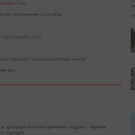
 Владивостоке
и
 после столкновения со столбом
17
 порту Владивостока
омбе суд вынес приговор местному жителю
ние дня.
 и тротуары благоустраивают рядом с парком
о городка