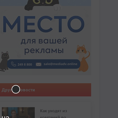
Другие новости
Как уходят из
 на
компаний во