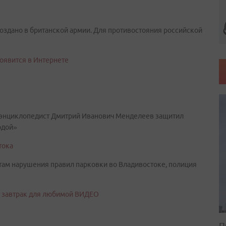
здано в британской армии. Для противостояния российской
оявится в Интернете
ый-энциклопедист Дмитрий Иванович Менделеев защитил
одой»
тока
ам нарушения правил парковки во Владивостоке, полиция
т завтрак для любимой ВИДЕО
П