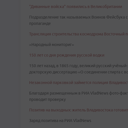
"Диванные войска" появились в Великобритании
Подразделение так называемых Воинов Фейсбука со
пропаганде
Трансляция строительства космодрома Восточный п
«Народный мониториг»
150 лет со дня рождения русской водки
150 лет назад, в 1865 году, великий русский учён
докторскую диссертацию «О соединении спирта с в
Незаконной парковкой займется полиция Владивос
Благодаря размещенным в РИА VladNews фото-факт
проводит проверку
Позитив на выходных: житель Владивостока готови
Заряд позитива на РИА VladNews