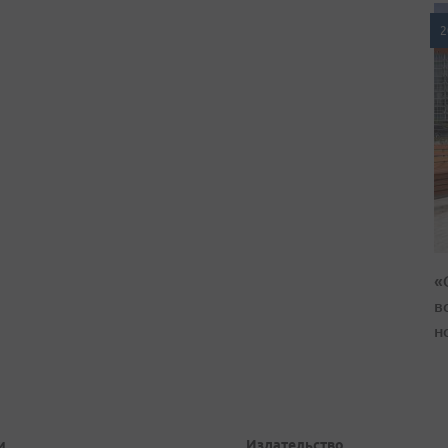
2
«
в
н
и
Издательство