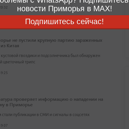
новости Приморья в MAX!
20:32
Подпишитесь сейчас!
орье не пустили крупную партию зараженных
 из Китая
х кустовой гвоздики и подсолнечника был обнаружен
й цветочный трипс
19:25
атура проверяет информацию о нападении на
ну в Приморье
 стали публикации в СМИ и сигналы в соцсетях
19:07