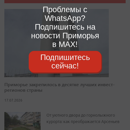
Проблемы с
WhatsApp?
Подпишитесь на
новости Приморья
в MAX!
Подпишитесь
сейчас!
Приморье закрепилось в десятке лучших инвест-
регионов страны
17.07.2026
От уютного двора до горнолыжного
курорта: как преображается Арсеньев