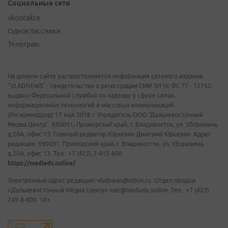
Социальные сети
vkontakte
Одноклассники
Телеграм
На данном сайте распространяется информация сетевого издания
"VLADNEWS" - свидетельство о регистрации СМИ ЭЛ № ФС 77 - 72742,
выдано Федеральной службой по надзору в сфере связи,
информационных технологий и массовых коммуникаций
(Роскомнадзор) 17 мая 2018 г. Учредитель ООО "Дальневосточный
Медиа Центр". 690091, Приморский край, г. Владивосток, ул. Уборевича,
д.20А, офис 13. Главный редактор Юркевич Дмитрий Юрьевич. Адрес
редакции: 690091, Приморский край, г. Владивосток, ул. Уборевича,
д.20А, офис 13. Тел.: +7 (423) 2-415-600.
https://mediadv.online/
Электронный адрес редакции: vladnews@inbox.ru. Отдел продаж
«Дальневосточный Медиа Центр» sale@mediadv.online. Тел.: +7 (423)
249-8-800. 18+