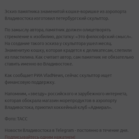
Эскиз памятника знаменитой кошке-воришке из аэропорта
Владивостока изготовил петербургский скульптор.
По замыслу автора, памятник должен олицетворять
стремление к изобилию, достатку: «Это философский смысл».
На создание такого эскиза у скульптора ушел месяц.
Знаменитую кошку, которая крадется к деликатесам, слепили
из пластилина. Как считает автор, сам памятник не обязательно
ставить именно во Владивостоке.
Как сообщает РИА VladNews, сейчас скульптор ищет
финансовую поддержку.
Напомним, «звезду» российского и зарубежного интернета,
которая обокрала магазин морепродуктов в аэропорту
Владивостока, приютил хоккейный клуб «Адмирал».
Фото: ТАСС
Новости Владивостока в Telegram - постоянно в течение дня.
Подписывайтесь одним нажатием!