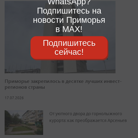
WhatsApp?
Подпишитесь на
новости Приморья
в MAX!
Подпишитесь
сейчас!
Приморье закрепилось в десятке лучших инвест-
регионов страны
17.07.2026
От уютного двора до горнолыжного
курорта: как преображается Арсеньев