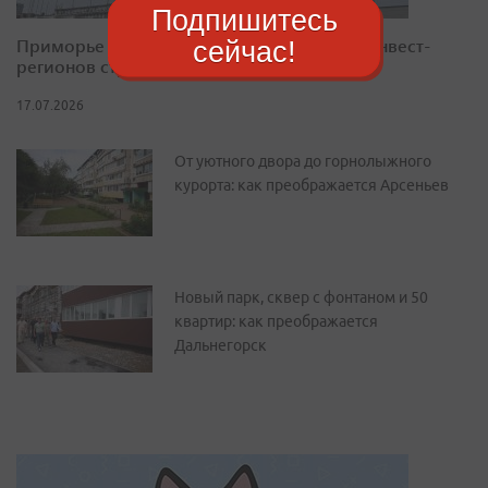
Подпишитесь
Приморье закрепилось в десятке лучших инвест-
сейчас!
регионов страны
17.07.2026
От уютного двора до горнолыжного
курорта: как преображается Арсеньев
Новый парк, сквер с фонтаном и 50
квартир: как преображается
Дальнегорск