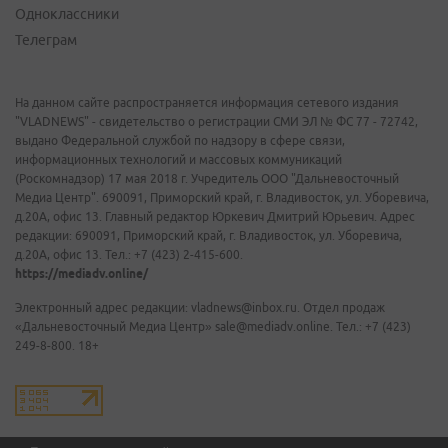
Одноклассники
Телеграм
На данном сайте распространяется информация сетевого издания
"VLADNEWS" - свидетельство о регистрации СМИ ЭЛ № ФС 77 - 72742,
выдано Федеральной службой по надзору в сфере связи,
информационных технологий и массовых коммуникаций
(Роскомнадзор) 17 мая 2018 г. Учредитель ООО "Дальневосточный
Медиа Центр". 690091, Приморский край, г. Владивосток, ул. Уборевича,
д.20А, офис 13. Главный редактор Юркевич Дмитрий Юрьевич. Адрес
редакции: 690091, Приморский край, г. Владивосток, ул. Уборевича,
д.20А, офис 13. Тел.: +7 (423) 2-415-600.
https://mediadv.online/
Электронный адрес редакции: vladnews@inbox.ru. Отдел продаж
«Дальневосточный Медиа Центр» sale@mediadv.online. Тел.: +7 (423)
249-8-800. 18+