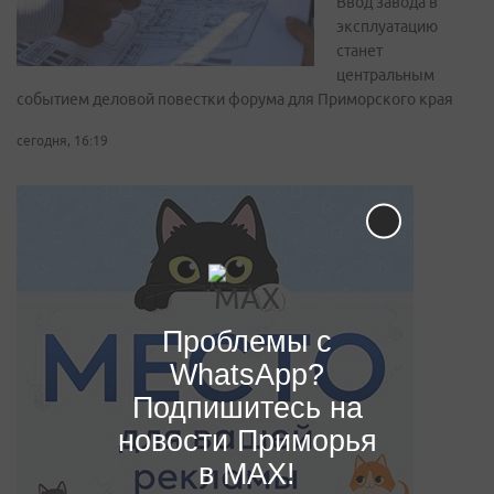
Ввод завода в
эксплуатацию
станет
центральным
событием деловой повестки форума для Приморского края
сегодня, 16:19
Проблемы с
WhatsApp?
Подпишитесь на
новости Приморья
в MAX!