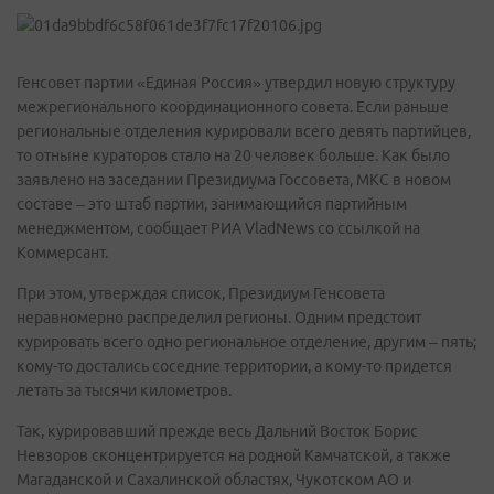
Генсовет партии «Единая Россия» утвердил новую структуру
межрегионального координационного совета. Если раньше
региональные отделения курировали всего девять партийцев,
то отныне кураторов стало на 20 человек больше. Как было
заявлено на заседании Президиума Госсовета, МКС в новом
составе – это штаб партии, занимающийся партийным
менеджментом, сообщает РИА VladNews со ссылкой на
Коммерсант.
При этом, утверждая список, Президиум Генсовета
неравномерно распределил регионы. Одним предстоит
курировать всего одно региональное отделение, другим – пять;
кому-то достались соседние территории, а кому-то придется
летать за тысячи километров.
Так, курировавший прежде весь Дальний Восток Борис
Невзоров сконцентрируется на родной Камчатской, а также
Магаданской и Сахалинской областях, Чукотском АО и