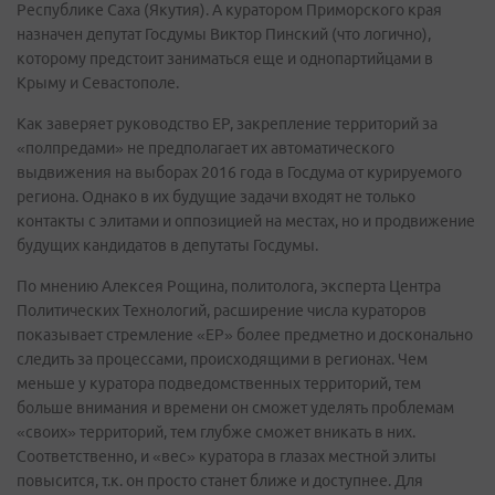
Республике Саха (Якутия). А куратором Приморского края
назначен депутат Госдумы Виктор Пинский (что логично),
которому предстоит заниматься еще и однопартийцами в
Крыму и Севастополе.
Как заверяет руководство ЕР, закрепление территорий за
«полпредами» не предполагает их автоматического
выдвижения на выборах 2016 года в Госдума от курируемого
региона. Однако в их будущие задачи входят не только
контакты с элитами и оппозицией на местах, но и продвижение
будущих кандидатов в депутаты Госдумы.
По мнению Алексея Рощина, политолога, эксперта Центра
Политических Технологий, расширение числа кураторов
показывает стремление «ЕР» более предметно и досконально
следить за процессами, происходящими в регионах. Чем
меньше у куратора подведомственных территорий, тем
больше внимания и времени он сможет уделять проблемам
«своих» территорий, тем глубже сможет вникать в них.
Соответственно, и «вес» куратора в глазах местной элиты
повысится, т.к. он просто станет ближе и доступнее. Для