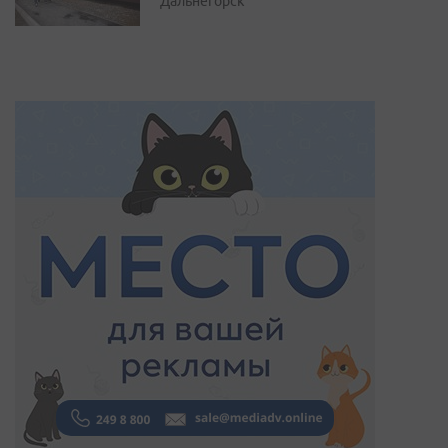
Дальнегорск