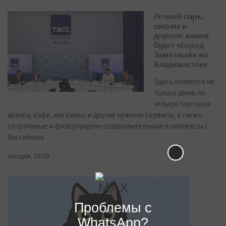
Речной парк,
школы и
дороги: каким
будет «Город
Заметный» во
Владивостоке
Здесь появятся не
только дома, но
четыре торговых
центра, кафе, магазины и другие нужные сервисы, а также
спортивные и физкультурно-оздоровительные комплексы с
бассейном
сегодня, 20:20
Проблемы с
WhatsApp?