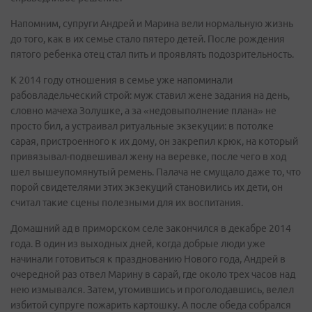
Напомним, супруги Андрей и Марина вели нормальную жизнь
до того, как в их семье стало пятеро детей. После рождения
пятого ребенка отец стал пить и проявлять подозрительность.
К 2014 году отношения в семье уже напоминали
рабовладельческий строй: муж ставил жене задания на день,
словно мачеха Золушке, а за «недовыполнение плана» не
просто бил, а устраивал ритуальные экзекуции: в потолке
сарая, пристроенного к их дому, он закрепил крюк, на который
привязывал-подвешивал жену на веревке, после чего в ход
шел вышеупомянутый ремень. Палача не смущало даже то, что
порой свидетелями этих экзекуций становились их дети, он
считал такие сцены полезными для их воспитания.
Домашний ад в приморском селе закончился в декабре 2014
года. В один из выходных дней, когда добрые люди уже
начинали готовиться к празднованию Нового года, Андрей в
очередной раз отвел Марину в сарай, где около трех часов над
нею измывался. Затем, утомившись и проголодавшись, велел
избитой супруге пожарить картошку. А после обеда собрался