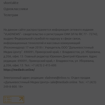
vkontakte
Одноклассники
Телеграм
На данном сайте распространяется информация сетевого издания
"VLADNEWS" - свидетельство о регистрации СМИ ЭЛ № ФС 77 - 72742,
выдано Федеральной службой по надзору в сфере связи,
информационных технологий и массовых коммуникаций
(Роскомнадзор) 17 мая 2018 г. Учредитель ООО "Дальневосточный
Медиа Центр". 690091, Приморский край, г. Владивосток, ул. Уборевича,
д.20А, офис 13. Главный редактор Юркевич Дмитрий Юрьевич. Адрес
редакции: 690091, Приморский край, г. Владивосток, ул. Уборевича,
д.20А, офис 13. Тел.: +7 (423) 2-415-600.
https://mediadv.online/
Электронный адрес редакции: vladnews@inbox.ru. Отдел продаж
«Дальневосточный Медиа Центр» sale@mediadv.online. Тел.: +7 (423)
249-8-800. 18+