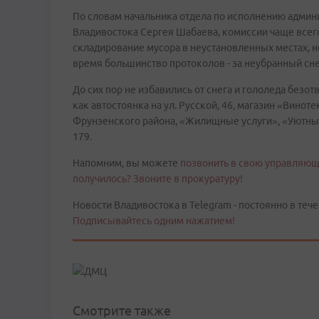
По словам начальника отдела по исполнению админ
Владивостока Сергея Шабаева, комиссии чаще всего
складирование мусора в неустановленных местах, 
время большинство протоколов - за неубранный сне
До сих пор не избавились от снега и гололеда безо
как автостоянка на ул. Русской, 46, магазин «Винот
Фрунзенского района, «Жилищные услуги», «Уютный 
179.
Напомним, вы можете
позвонить в свою управляющ
получилось? Звоните в прокуратуру!
Новости Владивостока в Telegram - постоянно в тече
Подписывайтесь одним нажатием!
Смотрите также