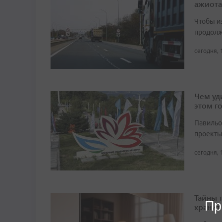
ажиота
Чтобы и
продолж
сегодня, 
Чем уд
этом г
Павильо
проекты
сегодня, 
Тайны 
Пр
хранит