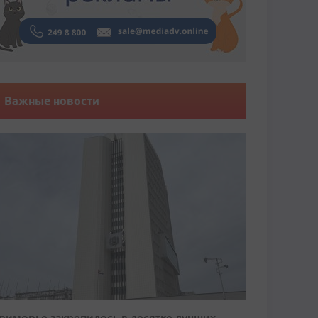
Важные новости
риморье закрепилось в десятке лучших