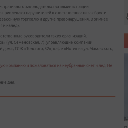
истративного законодательства администрации
 привлекают нарушителей к ответственности за сброс и
незаконную торговлю и другие правонарушения. В зимнее
г и наледь.
тветственные руководители таких организаций,
ека» (ул. Семеновская, 7), управляющие компании
дом», ТСЖ «Толстого, 32», кафе «Ноте» на ул. Маковского,
ую компанию и пожаловаться на неубранный снег и лед. Не
ние дня.
П