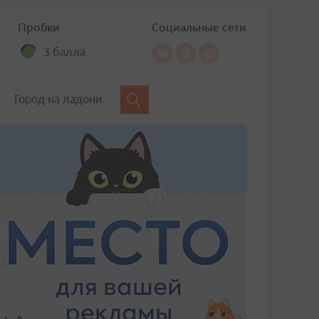
Пробки
Социальные сети
3 балла
Город на ладони