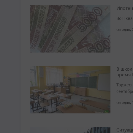
Ипотеч
Во II кв
сегодня, 
В школ
время
Торжест
сентябр
сегодня, 
Ситуац