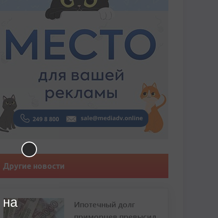
Другие новости
 на
Ипотечный долг
приморцев превысил