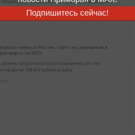
пять российских проектов, где глухая провинция хранит
 много секретов
Подпишитесь сейчас!
12:31
ахтового найма в России: спрос на сварщиков в
ье вырос на 120%
 уровень предлагаемого вознаграждения для этих
стов достиг 189 847 рублей за вахту
12:37