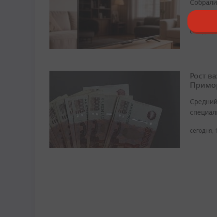
Собрали 
слишком
сегодня, 
Рост в
Примор
Средний
специали
сегодня, 