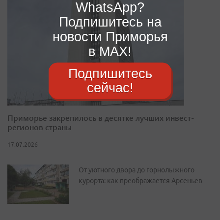
WhatsApp?
Подпишитесь на
новости Приморья
в MAX!
Подпишитесь
сейчас!
Приморье закрепилось в десятке лучших инвест-
регионов страны
17.07.2026
От уютного двора до горнолыжного
курорта: как преображается Арсеньев