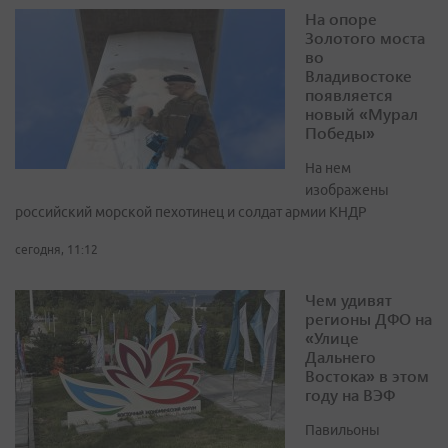
На опоре
Золотого моста
во
Владивостоке
появляется
новый «Мурал
Победы»
На нем
изображены
российский морской пехотинец и солдат армии КНДР
сегодня, 11:12
Чем удивят
регионы ДФО на
«Улице
Дальнего
Востока» в этом
году на ВЭФ
Павильоны