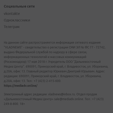
Социальные сети
vkontakte
Одноклассники
Телеграм
На данном сайте распространяется информация сетевого издания
"VLADNEWS" - свидетельство о регистрации СМИ ЭЛ № ФС 77 - 72742,
выдано Федеральной службой по надзору в сфере связи,
информационных технологий и массовых коммуникаций
(Роскомнадзор) 17 мая 2018 г. Учредитель ООО "Дальневосточный
Медиа Центр". 690091, Приморский край, г. Владивосток, ул. Уборевича,
д.20А, офис 13. Главный редактор Юркевич Дмитрий Юрьевич. Адрес
редакции: 690091, Приморский край, г. Владивосток, ул. Уборевича,
д.20А, офис 13. Тел.: +7 (423) 2-415-600.
https://mediadv.online/
Электронный адрес редакции: vladnews@inbox.ru. Отдел продаж
«Дальневосточный Медиа Центр» sale@mediadv.online. Тел.: +7 (423)
249-8-800. 18+