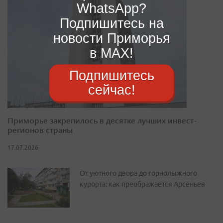
WhatsApp?
Подпишитесь на
новости Приморья
в MAX!
Подпишитесь
сейчас!
Приморье закрепилось в десятке лучших инвест-
регионов страны
17.07.2026
От уютного двора до горнолыжного
курорта: как преображается Арсеньев