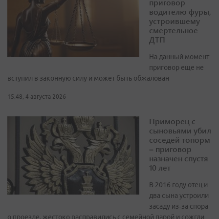
приговор
водителю фуры,
устроившему
смертельное
ДТП
На данный момент
приговор еще не
вступил в законную силу и может быть обжалован
15:48, 4 августа 2026
Приморец с
сыновьями убил
соседей топорм
– приговор
назначен спустя
10 лет
В 2016 году отец и
два сына устроили
засаду из‑за спора
о проезде, жестоко расправились с семейной парой и сожгли