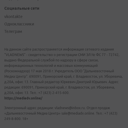
Социальные сети
vkontakte
Одноклассники
Телеграм
На данном сайте распространяется информация сетевого издания
"VLADNEWS" - свидетельство о регистрации СМИ ЭЛ № ФС 77 - 72742,
выдано Федеральной службой по надзору в сфере связи,
информационных технологий и массовых коммуникаций
(Роскомнадзор) 17 мая 2018 г. Учредитель ООО "Дальневосточный
Медиа Центр". 690091, Приморский край, г. Владивосток, ул. Уборевича,
д.20А, офис 13. Главный редактор Юркевич Дмитрий Юрьевич. Адрес
редакции: 690091, Приморский край, г. Владивосток, ул. Уборевича,
д.20А, офис 13. Тел.: +7 (423) 2-415-600.
https://mediadv.online/
Электронный адрес редакции: vladnews@inbox.ru. Отдел продаж
«Дальневосточный Медиа Центр» sale@mediadv.online. Тел.: +7 (423)
249-8-800. 18+