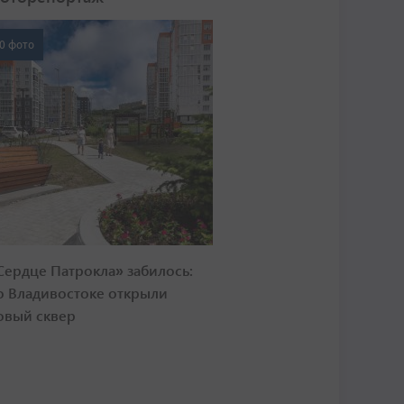
0 фото
Сердце Патрокла» забилось:
о Владивостоке открыли
овый сквер