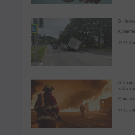
В Нахо
К счасть
12:12, 6 
В Боль
заброш
Общая п
11:16, 6 