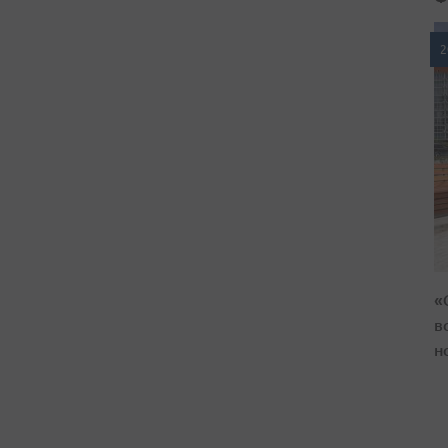
2
«
в
н