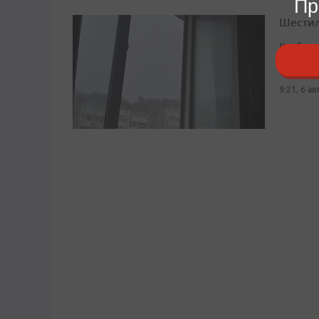
Пр
Шестил
Возбужд
помощь
9:21, 6 а