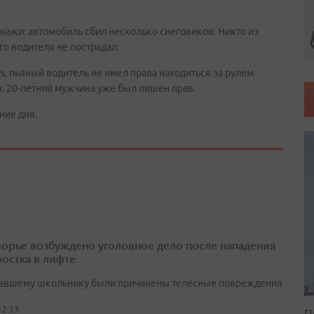
нажи: автомобиль сбил несколько снеговиков. Никто из
о водителя не пострадал.
, пьяный водитель не имел права находиться за рулем
я. 20-летний мужчина уже был лишен прав.
ние дня.
орье возбуждено уголовное дело после нападения
ростка в лифте
авшему школьнику были причинены телесные повреждения
12:13
П