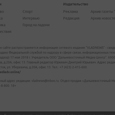
и
Издательство
во
Спорт
Реклама
Архив газеты 
ка
Интервью
Редакция
Архив новост
ика
Город на ладони
ествия
м сайте распространяется информация сетевого издания "VLADNEWS" - свиде
ыдано Федеральной службой по надзору в сфере связи, информационных те
адзор) 17 мая 2018 г. Учредитель ООО "Дальневосточный Медиа Центр". 69009
а, д.20А, офис 13. Главный редактор Юркевич Дмитрий Юрьевич. Адрес редакц
ок, ул. Уборевича, д.20А, офис 13. Тел.: +7 (423) 2-415-600.
ediadv.online/
ный адрес редакции: vladnews@inbox.ru. Отдел продаж «Дальневосточный Мед
-8-800. 18+