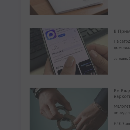
В Прим
На сего
домовых
сегодня, 
Во Вла
наркот
Малолет
передан
9:48, 7 а