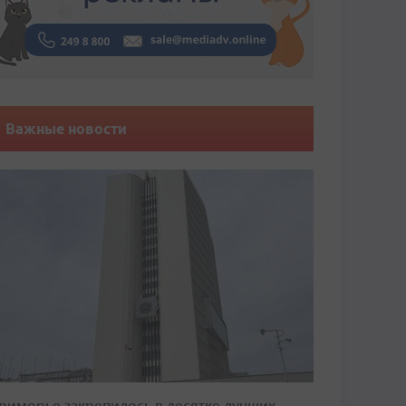
Важные новости
риморье закрепилось в десятке лучших