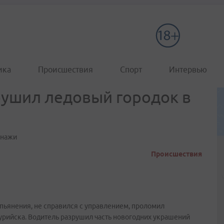
ика
Происшествия
Спорт
Интервью
рушил ледовый городок в
онажи
Происшествия
опьянения, не справился с управлением, проломил
урийска. Водитель разрушил часть новогодних украшений