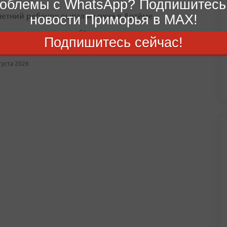
облемы с WhatsApp? Подпишитесь
етний ребенок выпал из окна в Артёме
новости Приморья в MAX!
ено уголовное дело, ребёнку оказывают экстренную
Подпишитесь сейчас!
вгуста 2026