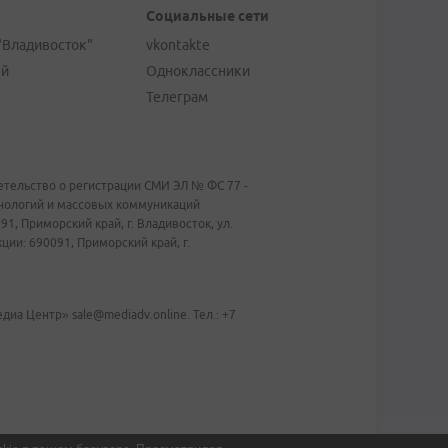
Социальные сети
"Владивосток"
vkontakte
ей
Одноклассники
Телеграм
тельство о регистрации СМИ ЭЛ № ФС 77 -
хнологий и массовых коммуникаций
1, Приморский край, г. Владивосток, ул.
ии: 690091, Приморский край, г.
иа Центр» sale@mediadv.online. Тел.: +7