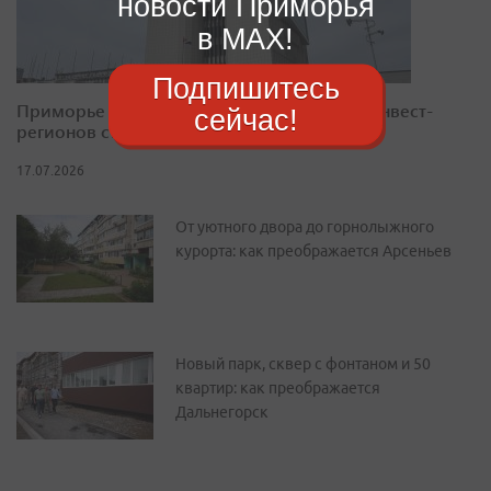
новости Приморья
в MAX!
Подпишитесь
Приморье закрепилось в десятке лучших инвест-
сейчас!
регионов страны
17.07.2026
От уютного двора до горнолыжного
курорта: как преображается Арсеньев
Новый парк, сквер с фонтаном и 50
квартир: как преображается
Дальнегорск