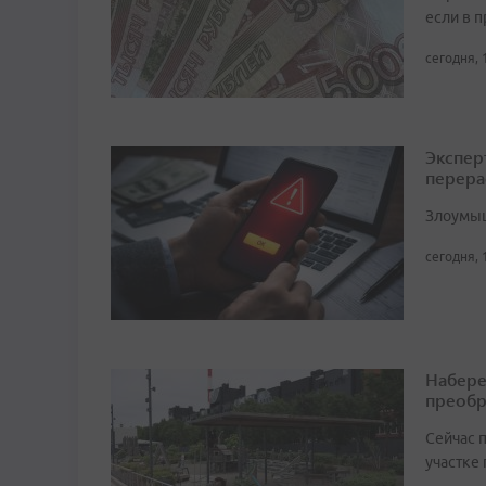
если в 
сегодня, 
Экспер
перера
Злоумыш
сегодня, 
Набере
преобр
Сейчас 
участке