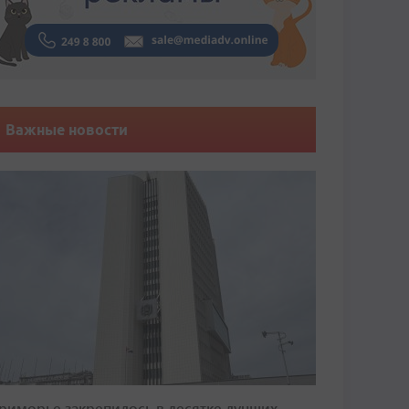
Важные новости
риморье закрепилось в десятке лучших