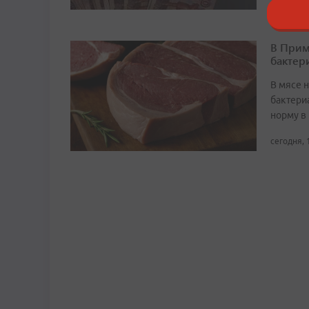
В Прим
бактер
В мясе 
бактери
норму в 
сегодня, 