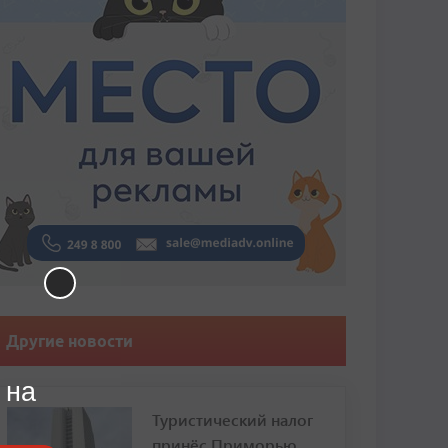
Другие новости
 на
Туристический налог
принёс Приморью