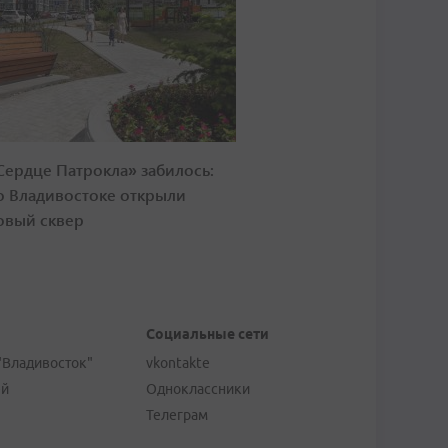
Сердце Патрокла» забилось:
о Владивостоке открыли
овый сквер
Социальные сети
"Владивосток"
vkontakte
ей
Одноклассники
Телеграм