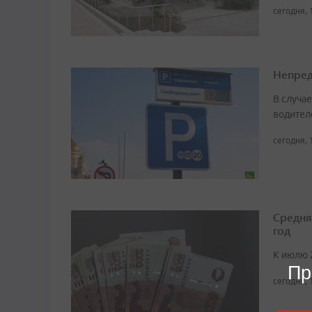
сегодня, 
Непред
В случа
водител
сегодня, 
Средня
год
К июлю 
Пр
сегодня, 