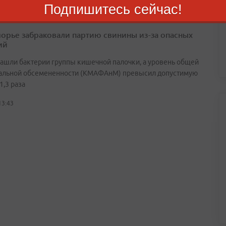
Подпишитесь сейчас!
орье забраковали партию свинины из-за опасных
ий
нашли бактерии группы кишечной палочки, а уровень общей
альной обсемененности (КМАФАнМ) превысил допустимую
1,3 раза
13:43