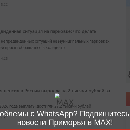
15:22
виденная ситуация на парковке: что делать
е непредвиденных ситуаций на муниципальных парковках
ей просят обращаться в кол-центр
14:25
я пенсия в России выросла на 2 тысячи рублей за
2026 года выплаты достигли 27,2 тысячи рублей
облемы с WhatsApp? Подпишитесь
17:21
новости Приморья в MAX!