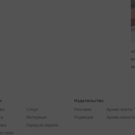
«
в
н
и
Издательство
во
Спорт
Реклама
Архив газеты 
ка
Интервью
Редакция
Архив новост
ика
Город на ладони
ествия