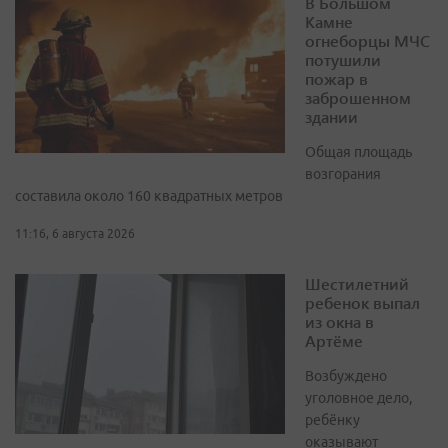
В Большом
Камне
огнеборцы МЧС
потушили
пожар в
заброшенном
здании
Общая площадь
возгорания
составила около 160 квадратных метров
11:16, 6 августа 2026
Шестилетний
ребенок выпал
из окна в
Артёме
Возбуждено
уголовное дело,
ребёнку
оказывают