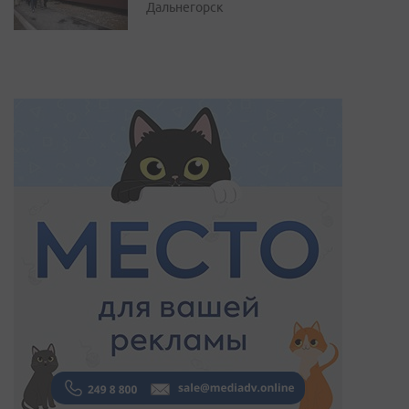
Дальнегорск