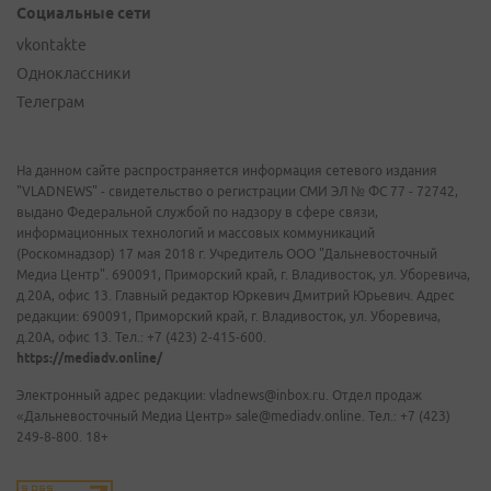
Социальные сети
vkontakte
Одноклассники
Телеграм
На данном сайте распространяется информация сетевого издания
"VLADNEWS" - свидетельство о регистрации СМИ ЭЛ № ФС 77 - 72742,
выдано Федеральной службой по надзору в сфере связи,
информационных технологий и массовых коммуникаций
(Роскомнадзор) 17 мая 2018 г. Учредитель ООО "Дальневосточный
Медиа Центр". 690091, Приморский край, г. Владивосток, ул. Уборевича,
д.20А, офис 13. Главный редактор Юркевич Дмитрий Юрьевич. Адрес
редакции: 690091, Приморский край, г. Владивосток, ул. Уборевича,
д.20А, офис 13. Тел.: +7 (423) 2-415-600.
https://mediadv.online/
Электронный адрес редакции: vladnews@inbox.ru. Отдел продаж
«Дальневосточный Медиа Центр» sale@mediadv.online. Тел.: +7 (423)
249-8-800. 18+