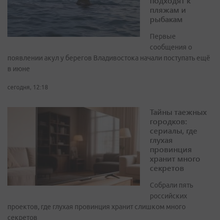
подходят к
пляжам и
рыбакам
Первые
сообщения о
появлении акул у берегов Владивостока начали поступать ещё
в июне
сегодня, 12:18
Тайны таежных
городков:
сериалы, где
глухая
провинция
хранит много
секретов
Собрали пять
российских
проектов, где глухая провинция хранит слишком много
секретов