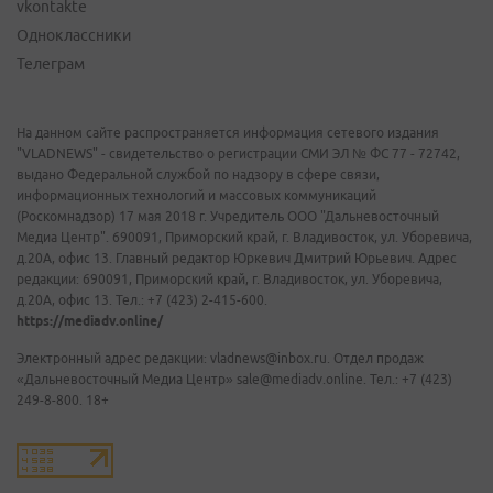
vkontakte
Одноклассники
Телеграм
На данном сайте распространяется информация сетевого издания
"VLADNEWS" - свидетельство о регистрации СМИ ЭЛ № ФС 77 - 72742,
выдано Федеральной службой по надзору в сфере связи,
информационных технологий и массовых коммуникаций
(Роскомнадзор) 17 мая 2018 г. Учредитель ООО "Дальневосточный
Медиа Центр". 690091, Приморский край, г. Владивосток, ул. Уборевича,
д.20А, офис 13. Главный редактор Юркевич Дмитрий Юрьевич. Адрес
редакции: 690091, Приморский край, г. Владивосток, ул. Уборевича,
д.20А, офис 13. Тел.: +7 (423) 2-415-600.
https://mediadv.online/
Электронный адрес редакции: vladnews@inbox.ru. Отдел продаж
«Дальневосточный Медиа Центр» sale@mediadv.online. Тел.: +7 (423)
249-8-800. 18+