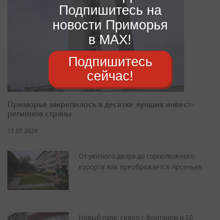
Подпишитесь на
новости Приморья
в MAX!
Подпишитесь
сейчас!
Приморье закрепилось в десятке лучших инвест-
регионов страны
17.07.2026
От уютного двора до горнолыжного
курорта: как преображается Арсеньев
Новый парк, сквер с фонтаном и 50