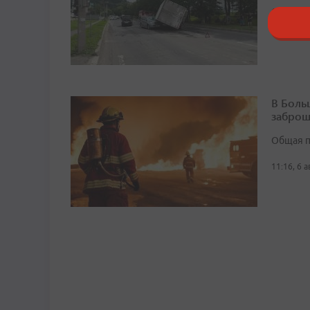
12:12, 6 
В Боль
заброш
Общая п
11:16, 6 