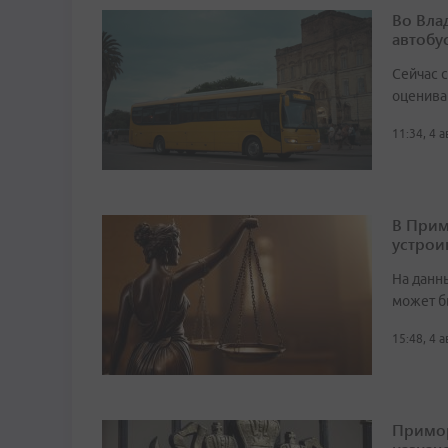
Во Вла
автобу
Сейчас 
оценива
11:34, 4 
В Прим
устрои
На данн
может б
15:48, 4 
Примор