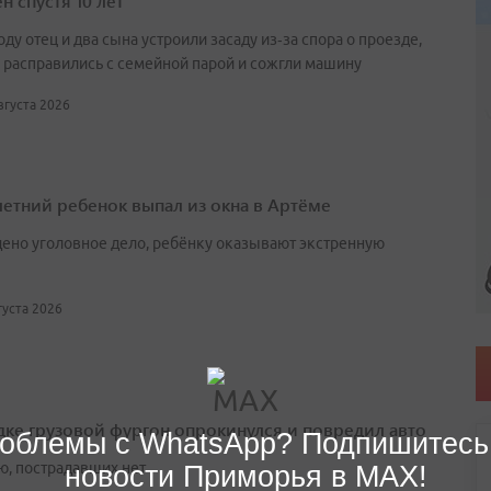
н спустя 10 лет
оду отец и два сына устроили засаду из‑за спора о проезде,
 расправились с семейной парой и сожгли машину
августа 2026
етний ребенок выпал из окна в Артёме
ено уголовное дело, ребёнку оказывают экстренную
вгуста 2026
дке грузовой фургон опрокинулся и повредил авто
облемы с WhatsApp? Подпишитесь
ю, пострадавших нет
новости Приморья в MAX!