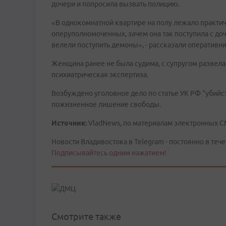
дочери и попросила вызвать полицию.
«В однокомнатной квартире на полу лежало практи
оперуполномоченных, зачем она так поступила с до
велели поступить демоны», - рассказали оперативни
Женщина ранее не была судима, с супругом развелас
психиатрическая экспертиза.
Возбуждено уголовное дело по статье УК РФ "убий
пожизненное лишение свободы.
Источник:
VladNews, по материалам электронных 
Новости Владивостока в Telegram - постоянно в тече
Подписывайтесь одним нажатием!
Смотрите также