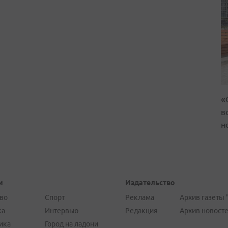
«
в
н
и
Издательство
во
Спорт
Реклама
Архив газеты 
ка
Интервью
Редакция
Архив новост
ика
Город на ладони