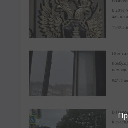
назначе
В 2016 г
жестоко
11:49, 5 
Шестил
Возбужд
помощь
9:21, 6 а
В Нахо
Пр
К счасть