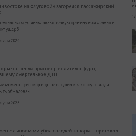
и
дивостоке на «Луговой» загорелся пассажирский
с
17
специалисты устанавливают точную причину возгорания и
ют ущерб
августа 2026
орье вынесли приговор водителю фуры,
вшему смертельное ДТП
ый момент приговор еще не вступил в законную силу и
ыть обжалован
августа 2026
ец с сыновьями убил соседей топорм – приговор