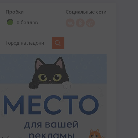
Пробки
Социальные сети
0 баллов
Город на ладони