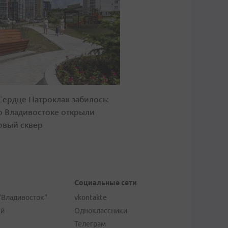
Сердце Патрокла» забилось:
о Владивостоке открыли
овый сквер
Социальные сети
"Владивосток"
vkontakte
ей
Одноклассники
Телеграм