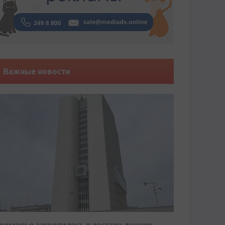
Важные новости
риморье закрепилось в десятке лучших