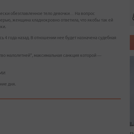
чески обезглавленное тело девочки… На вопрос
черью, женщина хладнокровно ответила, что якобы так ей
ки.
ь 4 года назад. В отношении нее будет назначена судебная
ство малолетней", максимальная санкция которой —
СМИ
ние дня.
П