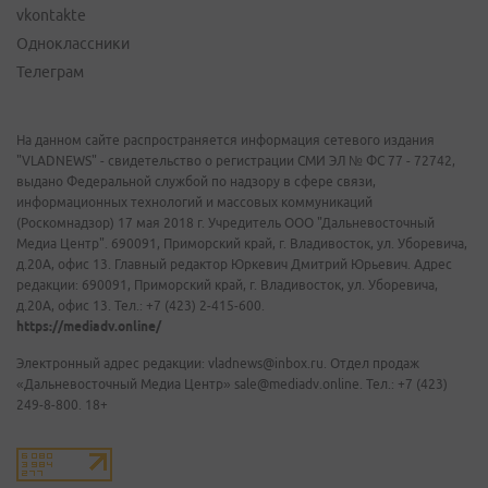
vkontakte
Одноклассники
Телеграм
На данном сайте распространяется информация сетевого издания
"VLADNEWS" - свидетельство о регистрации СМИ ЭЛ № ФС 77 - 72742,
выдано Федеральной службой по надзору в сфере связи,
информационных технологий и массовых коммуникаций
(Роскомнадзор) 17 мая 2018 г. Учредитель ООО "Дальневосточный
Медиа Центр". 690091, Приморский край, г. Владивосток, ул. Уборевича,
д.20А, офис 13. Главный редактор Юркевич Дмитрий Юрьевич. Адрес
редакции: 690091, Приморский край, г. Владивосток, ул. Уборевича,
д.20А, офис 13. Тел.: +7 (423) 2-415-600.
https://mediadv.online/
Электронный адрес редакции: vladnews@inbox.ru. Отдел продаж
«Дальневосточный Медиа Центр» sale@mediadv.online. Тел.: +7 (423)
249-8-800. 18+