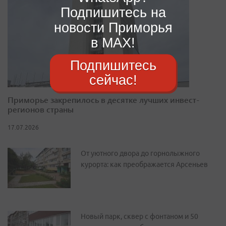
Подпишитесь на
новости Приморья
в MAX!
Подпишитесь
сейчас!
Приморье закрепилось в десятке лучших инвест-
регионов страны
17.07.2026
От уютного двора до горнолыжного
курорта: как преображается Арсеньев
Новый парк, сквер с фонтаном и 50