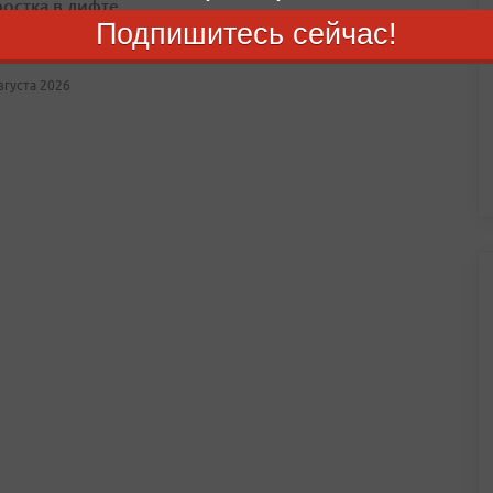
ростка в лифте
Подпишитесь сейчас!
авшему школьнику были причинены телесные повреждения
августа 2026