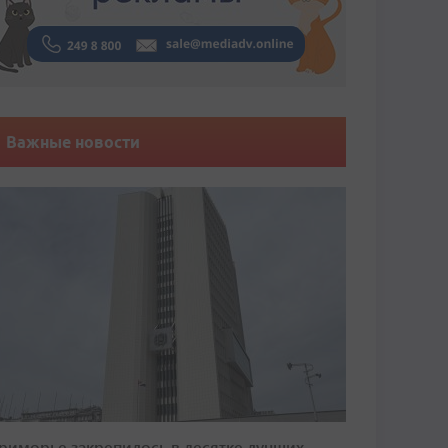
Важные новости
риморье закрепилось в десятке лучших