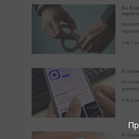
Во Вла
наркот
Малолет
передан
9:48, 7 а
В Прим
На сего
домовых
9:16, 8 а
Пр
В Прим