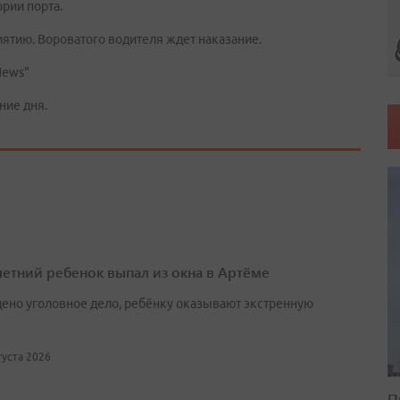
рии порта.
иятию. Вороватого водителя ждет наказание.
News"
ние дня.
етний ребенок выпал из окна в Артёме
ено уголовное дело, ребёнку оказывают экстренную
вгуста 2026
П