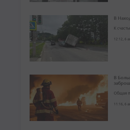
В Нахо
К счасть
12:12, 6 
В Боль
заброш
Общая п
11:16, 6 