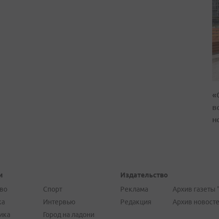
«
в
н
и
Издательство
во
Спорт
Реклама
Архив газеты 
ка
Интервью
Редакция
Архив новост
ика
Город на ладони