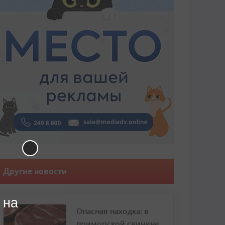
Другие новости
 на
Опасная находка: в
приморской свинине