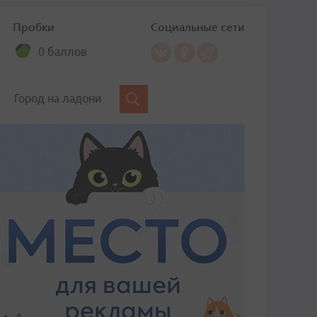
Пробки
Социальные сети
0 баллов
Город на ладони