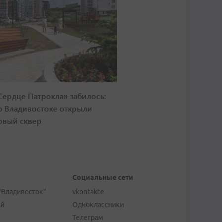
Сердце Патрокла» забилось:
о Владивостоке открыли
овый сквер
Социальные сети
"Владивосток"
vkontakte
ей
Одноклассники
Телеграм