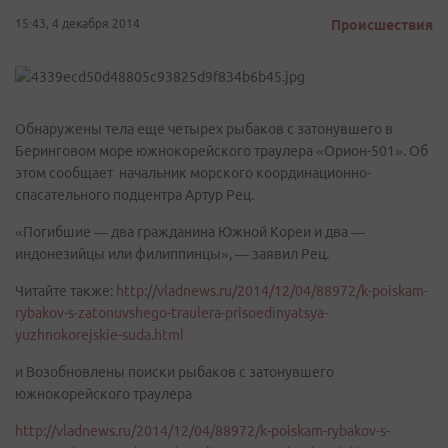
15:43, 4 декабря 2014
Происшествия
Обнаружены тела еще четырех рыбаков с затонувшего в
Беринговом море южнокорейского траулера «Орион-501». Об
этом сообщает начальник морского координационно-
спасательного подцентра Артур Рец.
«Погибшие — два гражданина Южной Кореи и два —
индонезийцы или филиппинцы», — заявил Рец.
Читайте также:
http://vladnews.ru/2014/12/04/88972/k-poiskam-
rybakov-s-zatonuvshego-traulera-prisoedinyatsya-
yuzhnokorejskie-suda.html
и Возобновлены поиски рыбаков с затонувшего
южнокорейского траулера
http://vladnews.ru/2014/12/04/88972/k-poiskam-rybakov-s-