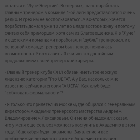
остаться в "Луче-Энергии". Во-первых, шанс поработать
главным тренером в команде 1-ой лиги предоставляется очень
редко. И грех им не воспользоваться. А во-вторых, хочется
поработать дома: я уже 10 лет во Владивостоке живу и поэтому
считаю себя приморцем, хотя сам из Благовещенска. Я в "Луче"
и с детскими командами поработал, и "дубль" тренировал, и в
основной команде тренером был, теперь появилась
возможность её возглавить. Я считаю это достойным
продолжением своей тренерской карьеры.
- Главный тренер клуба ФНЛ обязан иметь тренерскую
лицензию категории "Pro UEFA". А у Вас, насколько мне
известно, сейчас категория "А UEFA". Как клуб будет
"соблюдать формальности"?
- Я только что прилетел из Москвы, где общался с генеральным
директором Академии тренерского мастерства Андреем
Владимировичем Лексаковым. Он меня обнадежил: сказал,
что у меня еще есть возможность поступить в Академию в этом
году. 16 декабря будут экзамены. Заявление и все
необходимые документы я уже в Академию отправил.