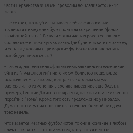
части Первенства ФНЛ мы проводим во Владивостоке - 14
марта.
- Не секрет, что клуб испытывает сейчас финансовые
трудности и вынужден будет пойти на сокращение "фонда
заработной платы". В связи с этим часть игроков основного
состава может покинуть команду. Где будете искать им замену,
и есть ли у молодых приморских футболистов шанс занять
освободившиеся места?
- На сегодняшний день официальных заявлении о намерении
уйти из "Луча-Энергии" никто их футболистов не делал. За
исключением Гаракоева, контракт с которым мы уже
расторгли. Но изменения в составе наверняка еще будут. К
примеру, Георгий Джиоев собирается, насколько мне известно,
перейти в "Томь". Кроме того есть предложение у Нивалдо.
Думаю, что ситуация прояснится в течение ближайших двух-
трех недель.
Что касается местных футболистов, то они в команде в любом
случае появятся, - это помимо тех, кто у нас уже играет.