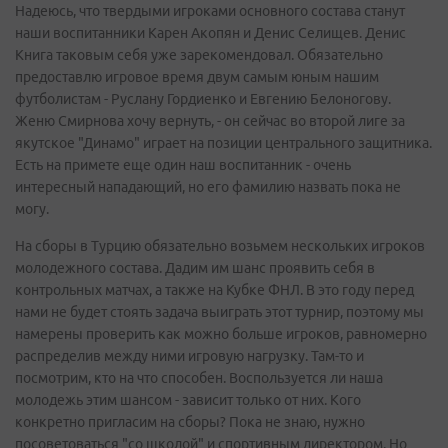
Надеюсь, что твердыми игроками основного состава станут
наши воспитанники Карен Акопян и Денис Селищев. Денис
Книга таковым себя уже зарекомендовал. Обязательно
предоставлю игровое время двум самым юным нашим
футболистам - Руслану Гордиенко и Евгению Белоногову.
Женю Смирнова хочу вернуть, - он сейчас во второй лиге за
якутское "Динамо" играет на позиции центрального защитника.
Есть на примете еще один наш воспитанник - очень
интересный нападающий, но его фамилию назвать пока не
могу.
На сборы в Турцию обязательно возьмем нескольких игроков
молодежного состава. Дадим им шанс проявить себя в
контрольных матчах, а также на Кубке ФНЛ. В это году перед
нами не будет стоять задача выиграть этот турнир, поэтому мы
намерены проверить как можно больше игроков, равномерно
распределив между ними игровую нагрузку. Там-то и
посмотрим, кто на что способен. Воспользуется ли наша
молодежь этим шансом - зависит только от них. Кого
конкретно пригласим на сборы? Пока не знаю, нужно
посоветоваться "со школой" и спортивным директором. Но