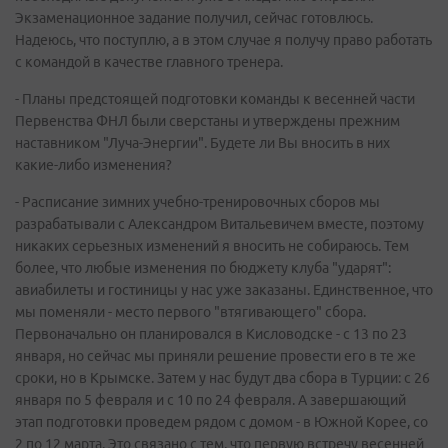
Экзаменационное задание получил, сейчас готовлюсь.
Надеюсь, что поступлю, а в этом случае я получу право работать
с командой в качестве главного тренера.
- Планы предстоящей подготовки команды к весенней части
Первенства ФНЛ были сверстаны и утверждены прежним
наставником "Луча-Энергии". Будете ли Вы вносить в них
какие-либо изменения?
- Расписание зимних учебно-тренировочных сборов мы
разрабатывали с Александром Витальевичем вместе, поэтому
никаких серьезных изменений я вносить не собираюсь. Тем
более, что любые изменения по бюджету клуба "ударят":
авиабилеты и гостиницы у нас уже заказаны. Единственное, что
мы поменяли - место первого "втягивающего" сбора.
Первоначально он планировался в Кисловодске - с 13 по 23
января, но сейчас мы приняли решение провести его в те же
сроки, но в Крымске. Затем у нас будут два сбора в Турции: с 26
января по 5 февраля и с 10 по 24 февраля. А завершающий
этап подготовки проведем рядом с домом - в Южной Корее, со
2 по 12 марта. Это связано с тем, что первую встречу весенней