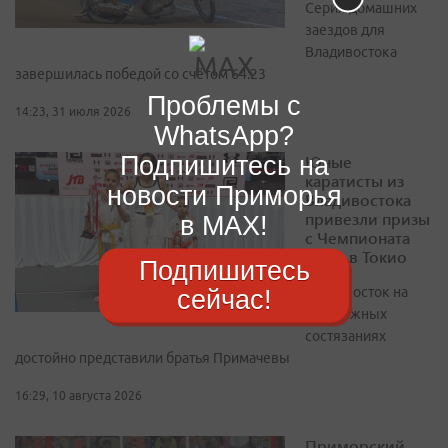
Серия домашних
заездов для
Владивостока
завершилась победой со счётом 64:23
Проблемы с
14:23, 31 июля 2026
WhatsApp?
Подпишитесь на
Юные
каратисты из
новости Приморья
Владивостока
привезли призы
в MAX!
с Чемпионата
мира в Токио
Подпишитесь
Владивосток на
сейчас!
престижных
состязаниях
достойно представили братья Примачевы
16:29, 10 августа 2026
Приморский