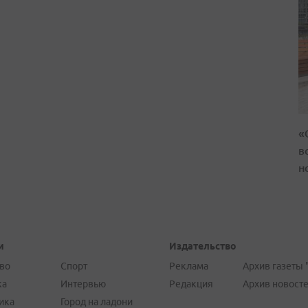
«
в
н
и
Издательство
во
Спорт
Реклама
Архив газеты 
ка
Интервью
Редакция
Архив новост
ика
Город на ладони