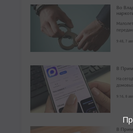
Во Вла
наркот
Малолет
передан
9:48, 7 а
В Прим
На сего
домовых
9:16, 8 а
Пр
В Прим