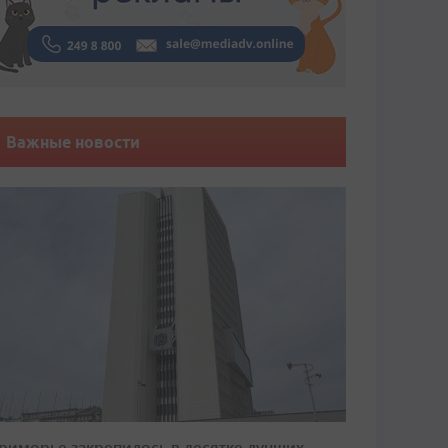
Важные новости
риморье закрепилось в десятке лучших