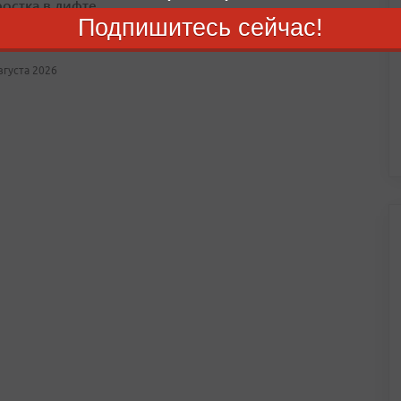
ростка в лифте
Подпишитесь сейчас!
авшему школьнику были причинены телесные повреждения
августа 2026