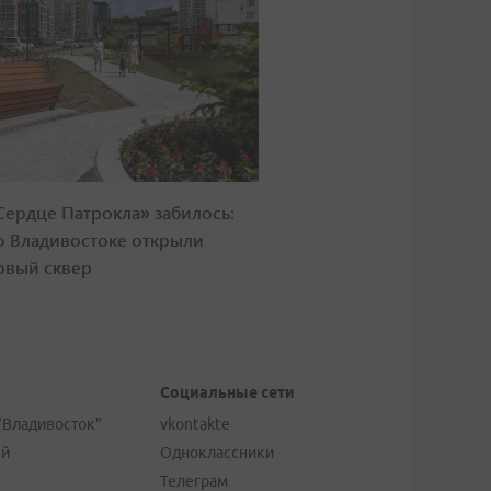
Сердце Патрокла» забилось:
о Владивостоке открыли
овый сквер
Социальные сети
"Владивосток"
vkontakte
ей
Одноклассники
Телеграм