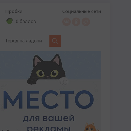
Пробки
Социальные сети
0 баллов
Город на ладони