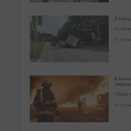
В Нахо
К счасть
12:12, 6 
В Боль
заброш
Общая п
11:16, 6 