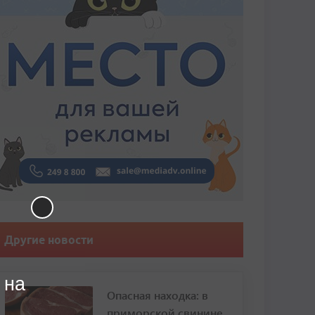
Другие новости
 на
Опасная находка: в
приморской свинине