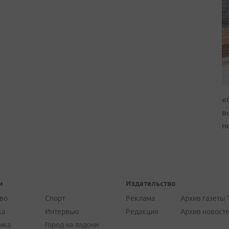
«
в
н
и
Издательство
во
Спорт
Реклама
Архив газеты 
ка
Интервью
Редакция
Архив новост
ика
Город на ладони