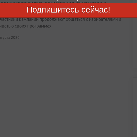
орье завершилась регистрация кандидатов в
Подпишитесь сейчас!
у и Заксобрание
участники кампании продолжают общаться с избирателями и
ывать о своих программах
августа 2026