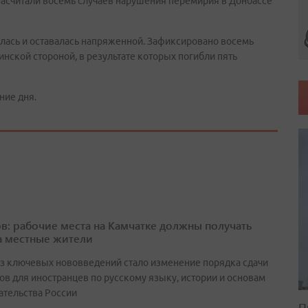
асчитали восемь случаев нарушения перемирия в Донбассе
илась и оставалась напряженной. Зафиксировано восемь
ской стороной, в результате которых погибли пять
ние дня.
в: рабочие места на Камчатке должны получать
а местные жители
з ключевых нововведений стало изменение порядка сдачи
ов для иностранцев по русскому языку, истории и основам
ательства России
П