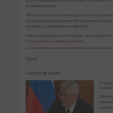
В штабе самопровозглашенной ДНР сообщили, что н
за минувшую ночь.
«В течение ночи обстановка существенно не измен
случаев нарушения режима прекращения огня украин
человек», — рассказали в штабе ДНР.
Новости Владивостока в Telegram - постоянно в тече
Подписывайтесь одним нажатием!
Смотрите также
Солодо
сначал
Одним и
экзамен
законод