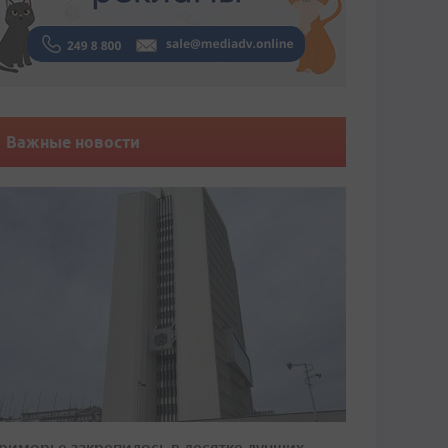
Важные новости
риморье закрепилось в десятке лучших