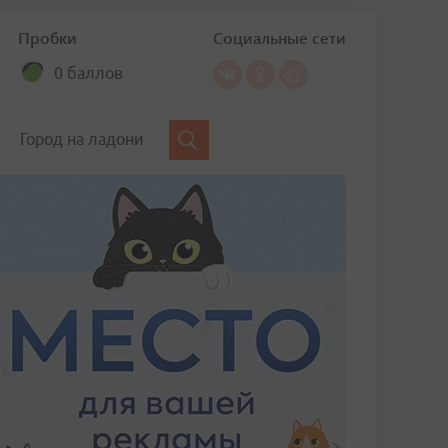
Пробки
Социальные сети
0 баллов
Город на ладони