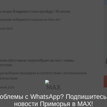
 мэра Владивостока пройдут 30 июля
чальник избирается сроком на пять лет
июля 2026
нтин Шестаков переизбран на пост главы
остока
ра выборов проходила в соответствии с региональным
ательством
 июля 2026
облемы с WhatsApp? Подпишитесь
новости Приморья в MAX!