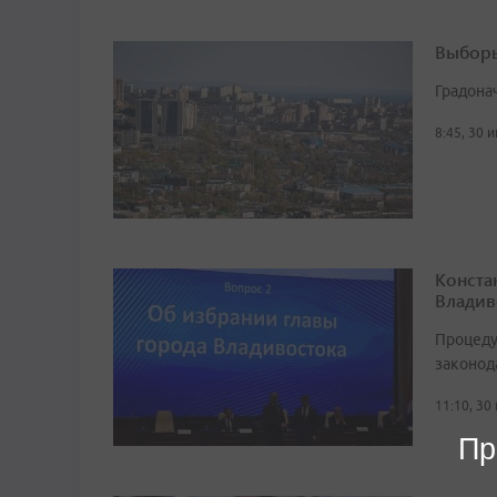
Выборы
Градона
8:45, 30 
Конста
Владив
Процеду
законод
11:10, 30
Пр