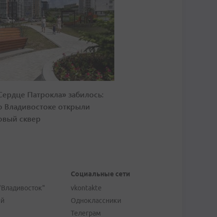
Сердце Патрокла» забилось:
о Владивостоке открыли
овый сквер
Социальные сети
"Владивосток"
vkontakte
ей
Одноклассники
Телеграм