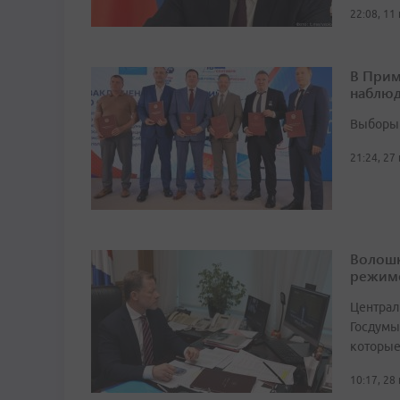
22:08, 11
В Прим
наблюд
Выборы 
21:24, 27
Волошк
режим
Централ
Госдумы
которые
10:17, 28