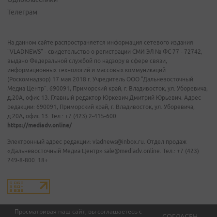
Телеграм
На данном сайте распространяется информация сетевого издания
"VLADNEWS" - свидетельство о регистрации СМИ ЭЛ № ФС 77 - 72742,
выдано Федеральной службой по надзору в сфере связи,
информационных технологий и массовых коммуникаций
(Роскомнадзор) 17 мая 2018 г. Учредитель ООО "Дальневосточный
Медиа Центр". 690091, Приморский край, г. Владивосток, ул. Уборевича,
д.20А, офис 13. Главный редактор Юркевич Дмитрий Юрьевич. Адрес
редакции: 690091, Приморский край, г. Владивосток, ул. Уборевича,
д.20А, офис 13. Тел.: +7 (423) 2-415-600.
https://mediadv.online/
Электронный адрес редакции: vladnews@inbox.ru. Отдел продаж
«Дальневосточный Медиа Центр» sale@mediadv.online. Тел.: +7 (423)
249-8-800. 18+
Просматривая наш сайт, вы соглашаетесь с
СОГЛАСЕН