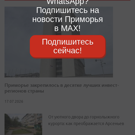
WhatsApp?
Подпишитесь на
новости Приморья
в MAX!
Подпишитесь
сейчас!
Приморье закрепилось в десятке лучших инвест-
регионов страны
17.07.2026
От уютного двора до горнолыжного
курорта: как преображается Арсеньев