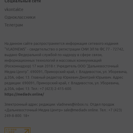
Социальные сети
vkontakte
Одноклассники
Телеграм
На данном сайте распространяется информация сетевого издания
"VLADNEWS" - свидетельство о регистрации СМИ ЭЛ № ФС 77 - 72742,
выдано Федеральной службой по надзору в сфере связи,
информационных технологий и массовых коммуникаций
(Роскомнадзор) 17 мая 2018 г. Учредитель ООО "Дальневосточный
Медиа Центр". 690091, Приморский край, г. Владивосток, ул. Уборевича,
д.20А, офис 13. Главный редактор Юркевич Дмитрий Юрьевич. Адрес
редакции: 690091, Приморский край, г. Владивосток, ул. Уборевича,
д.20А, офис 13. Тел.: +7 (423) 2-415-600.
https://mediadv.online/
Электронный адрес редакции: vladnews@inbox.ru. Отдел продаж
«Дальневосточный Медиа Центр» sale@mediadv.online. Тел.: +7 (423)
249-8-800. 18+