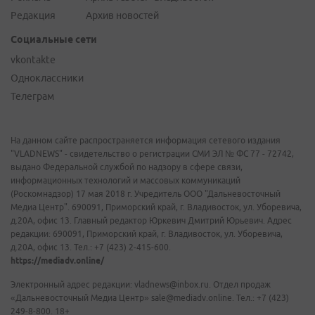
Редакция
Архив новостей
Социальные сети
vkontakte
Одноклассники
Телеграм
На данном сайте распространяется информация сетевого издания
"VLADNEWS" - свидетельство о регистрации СМИ ЭЛ № ФС 77 - 72742,
выдано Федеральной службой по надзору в сфере связи,
информационных технологий и массовых коммуникаций
(Роскомнадзор) 17 мая 2018 г. Учредитель ООО "Дальневосточный
Медиа Центр". 690091, Приморский край, г. Владивосток, ул. Уборевича,
д.20А, офис 13. Главный редактор Юркевич Дмитрий Юрьевич. Адрес
редакции: 690091, Приморский край, г. Владивосток, ул. Уборевича,
д.20А, офис 13. Тел.: +7 (423) 2-415-600.
https://mediadv.online/
Электронный адрес редакции: vladnews@inbox.ru. Отдел продаж
«Дальневосточный Медиа Центр» sale@mediadv.online. Тел.: +7 (423)
249-8-800. 18+