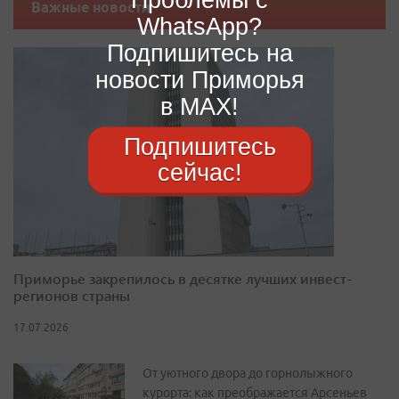
Важные новости
WhatsApp?
Подпишитесь на
новости Приморья
в MAX!
Подпишитесь
сейчас!
Приморье закрепилось в десятке лучших инвест-
регионов страны
17.07.2026
От уютного двора до горнолыжного
курорта: как преображается Арсеньев