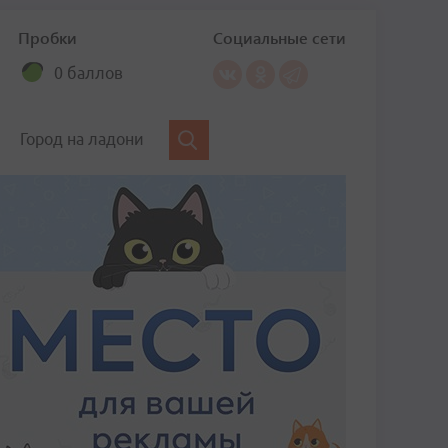
Пробки
Социальные сети
0 баллов
Город на ладони