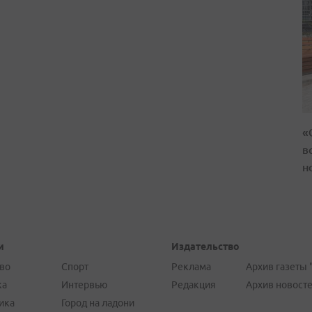
«
в
н
и
Издательство
во
Спорт
Реклама
Архив газеты 
ка
Интервью
Редакция
Архив новост
ика
Город на ладони