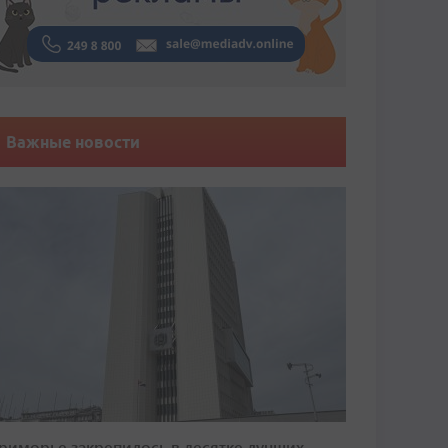
Важные новости
риморье закрепилось в десятке лучших