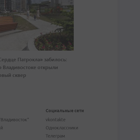
Сердце Патрокла» забилось:
о Владивостоке открыли
овый сквер
Социальные сети
"Владивосток"
vkontakte
ей
Одноклассники
Телеграм