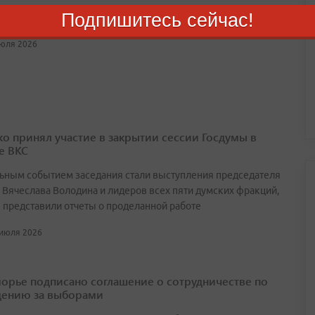
Подпишитесь сейчас!
чальник избирается сроком на пять лет
июля 2026
о принял участие в закрытии сессии Госдумы в
е ВКС
ьным событием заседания стали выступления председателя
 Вячеслава Володина и лидеров всех пяти думских фракций,
 представили отчеты о проделанной работе
 июля 2026
орье подписано соглашение о сотрудничестве по
ению за выборами