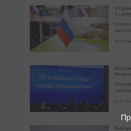
В Прим
Госдум
Сейчас 
рассказ
19:16, 6 
Конста
Владив
Процеду
законод
11:10, 30
Пр
Выборы