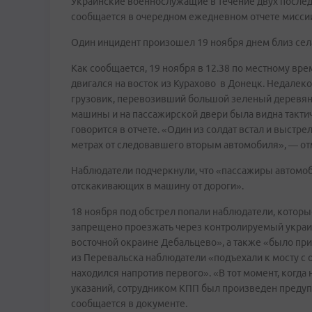
Украинские военнослужащие в течение двух после
сообщается в очередном ежедневном отчете миссии
Один инцидент произошел 19 ноября днем близ села
Как сообщается, 19 ноября в 12.38 по местному вр
двигался на восток из Курахово в Донецк. Недалеко
грузовик, перевозивший большой зеленый деревянн
машины и на пассажирской двери была видна такти
говорится в отчете. «Один из солдат встал и выстр
метрах от следовавшего вторым автомобиля», — от
Наблюдатели подчеркнули, что «пассажиры автомоб
отскакивающих в машину от дороги».
18 ноября под обстрел попали наблюдатели, которы
запрещено проезжать через контролируемый украин
восточной окраине Дебальцево», а также «было прик
из Перевальска наблюдатели «подъехали к мосту с 
находился напротив первого». «В тот момент, когд
указаний, сотрудником КПП был произведен преду
сообщается в документе.