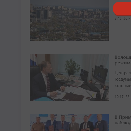
Градона
8:45, 30 
Волошк
режим
Централ
Госдумы
которые
10:17, 28
В Прим
наблюд