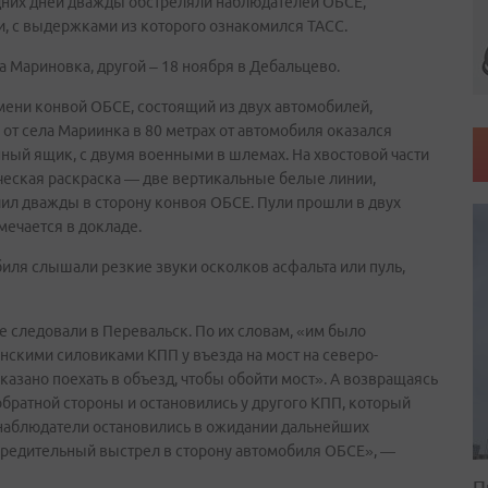
дних дней дважды обстреляли наблюдателей ОБСЕ,
, с выдержками из которого ознакомился ТАСС.
 Мариновка, другой – 18 ноября в Дебальцево.
емени конвой ОБСЕ, состоящий из двух автомобилей,
 от села Мариинка в 80 метрах от автомобиля оказался
ый ящик, с двумя военными в шлемах. На хвостовой части
ческая раскраска — две вертикальные белые линии,
елил дважды в сторону конвоя ОБСЕ. Пули прошли в двух
мечается в докладе.
иля слышали резкие звуки осколков асфальта или пуль,
е следовали в Перевальск. По их словам, «им было
скими силовиками КПП у въезда на мост на северо-
азано поехать в объезд, чтобы обойти мост». А возвращаясь
обратной стороны и остановились у другого КПП, который
а наблюдатели остановились в ожидании дальнейших
предительный выстрел в сторону автомобиля ОБСЕ», —
П