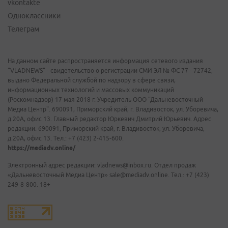
vkontakte
Одноклассники
Телеграм
На данном сайте распространяется информация сетевого издания
"VLADNEWS" - свидетельство о регистрации СМИ ЭЛ № ФС 77 - 72742,
выдано Федеральной службой по надзору в сфере связи,
информационных технологий и массовых коммуникаций
(Роскомнадзор) 17 мая 2018 г. Учредитель ООО "Дальневосточный
Медиа Центр". 690091, Приморский край, г. Владивосток, ул. Уборевича,
д.20А, офис 13. Главный редактор Юркевич Дмитрий Юрьевич. Адрес
редакции: 690091, Приморский край, г. Владивосток, ул. Уборевича,
д.20А, офис 13. Тел.: +7 (423) 2-415-600.
https://mediadv.online/
Электронный адрес редакции: vladnews@inbox.ru. Отдел продаж
«Дальневосточный Медиа Центр» sale@mediadv.online. Тел.: +7 (423)
249-8-800. 18+