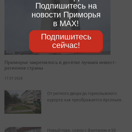
Подпишитесь на
новости Приморья
в MAX!
Подпишитесь
сейчас!
Приморье закрепилось в десятке лучших инвест-
регионов страны
17.07.2026
От уютного двора до горнолыжного
курорта: как преображается Арсеньев
Новый парк, сквер с фонтаном и 50