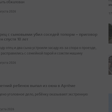
ыть обжалован
и
августа 2026
17
ец с сыновьями убил соседей топорм – приговор
н спустя 10 лет
оду отец и два сына устроили засаду из‑за спора о проезде,
 расправились с семейной парой и сожгли машину
августа 2026
етний ребенок выпал из окна в Артёме
ено уголовное дело, ребёнку оказывают экстренную
вгуста 2026