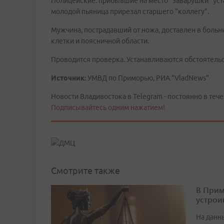
Полицейские. прибывшие на место "заварушки" уст
молодой пьяница прирезал старшего "коллегу".
Мужчина, пострадавший от ножа, доставлен в боль
клетки и поясничной области.
Проводится проверка. Устанавливаются обстоятельс
Источник:
УМВД по Приморью, РИА "VladNews"
Новости Владивостока в Telegram - постоянно в тече
Подписывайтесь одним нажатием!
Смотрите также
В Прим
устрои
На данн