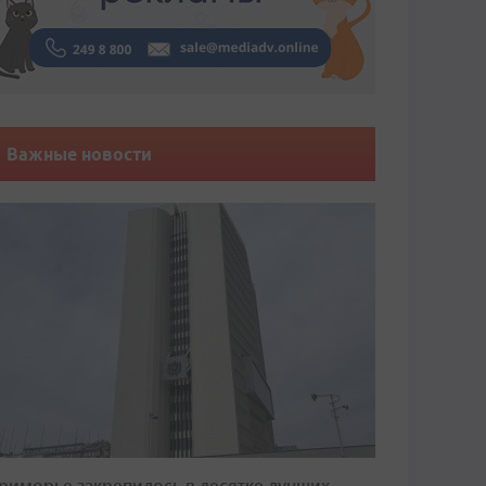
Важные новости
риморье закрепилось в десятке лучших