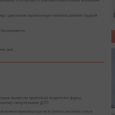
ановили, что в процессе обильных алкогольных возлияний
ницу с диагнозом: проникающее ножевое ранение грудной
тва инцидента.
ние дня.
орье вынесли приговор водителю фуры,
вшему смертельное ДТП
ый момент приговор еще не вступил в законную силу и
П