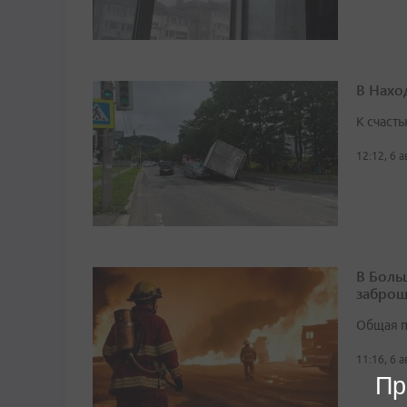
В Нахо
К счасть
12:12, 6 
В Боль
заброш
Общая п
11:16, 6 
Пр