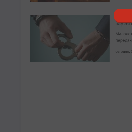
Во Вла
наркот
Малолет
передан
сегодня, 