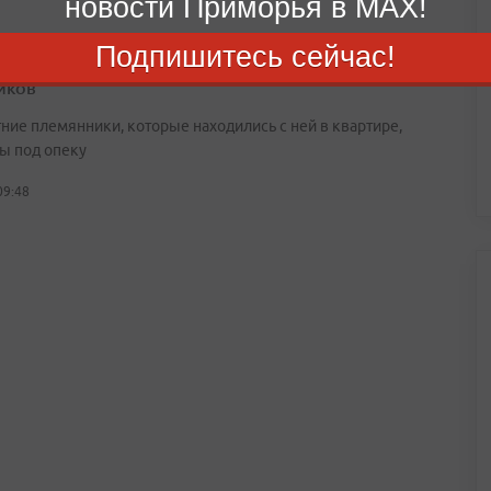
новости Приморья в MAX!
Подпишитесь сейчас!
дивостоке задержали женщину с крупной партией
иков
ние племянники, которые находились с ней в квартире,
ы под опеку
09:48