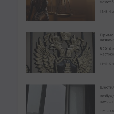
может б
15:48, 4 
Примор
назначе
В 2016 г
жестоко
11:49, 5 
Шестил
Возбужд
помощь
9:21, 6 а