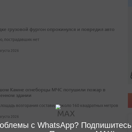
дке грузовой фургон опрокинулся и повредил авто
ю, пострадавших нет
августа 2026
шом Камне огнеборцы МЧС потушили пожар в
енном здании
лощадь возгорания составила около 160 квадратных метров
августа 2026
облемы с WhatsApp? Подпишитесь