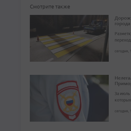
Смотрите также
Дорожн
города
Разметк
переход
сегодня, 
Нелега
Примо
За июль 
которых
сегодня, 