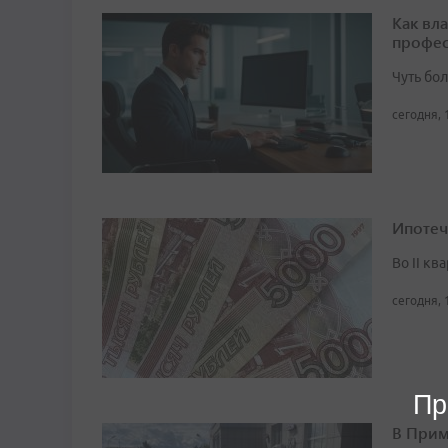
Как вл
профес
Чуть бо
сегодня, 
Ипотеч
Во II кв
сегодня, 
Пр
В Прим