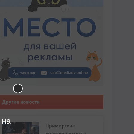
Другие новости
 на
Приморские
водители назвали