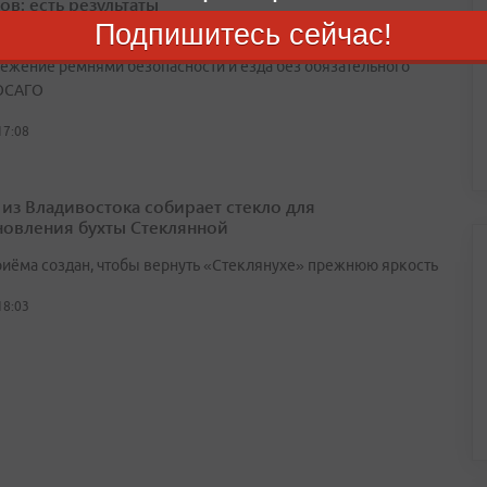
ов: есть результаты
Подпишитесь сейчас!
амых частых проступков водителей — отсутствие прав,
ежение ремнями безопасности и езда без обязательного
ОСАГО
17:08
 из Владивостока собирает стекло для
новления бухты Стеклянной
риёма создан, чтобы вернуть «Стеклянухе» прежнюю яркость
18:03