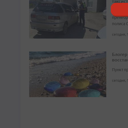
таксист
Среди с
пренебр
полиса 
сегодня, 
Блогер
восста
Пункт п
сегодня, 