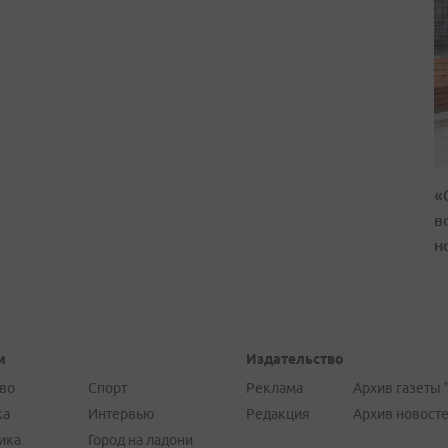
«
в
н
и
Издательство
во
Спорт
Реклама
Архив газеты 
ка
Интервью
Редакция
Архив новост
ика
Город на ладони