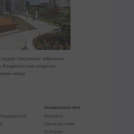
Сердце Патрокла» забилось:
о Владивостоке открыли
овый сквер
Социальные сети
"Владивосток"
vkontakte
ей
Одноклассники
Телеграм