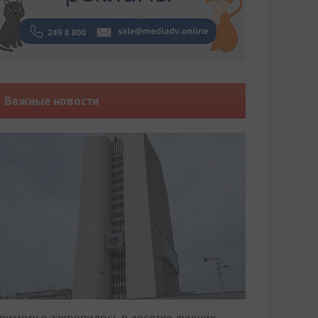
Важные новости
риморье закрепилось в десятке лучших