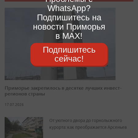
WhatsApp?
Подпишитесь на
новости Приморья
в MAX!
Подпишитесь
сейчас!
Приморье закрепилось в десятке лучших инвест-
регионов страны
17.07.2026
От уютного двора до горнолыжного
курорта: как преображается Арсеньев