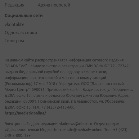
Редакция
Архив новостей
Социальные сети
vkontakte
Одноклассники
Телеграм
На данном сайте распространяется информация сетевого издания
"VLADNEWS" - свидетельство о регистрации СМИ ЭЛ № ФС 77 - 72742,
выдано Федеральной службой по надзору в сфере связи,
информационных технологий и массовых коммуникаций
(Роскомнадзор) 17 мая 2018 г. Учредитель ООО "Дальневосточный
Медиа Центр". 690091, Приморский край, г. Владивосток, ул. Уборевича,
д.20А, офис 13. Главный редактор Юркевич Дмитрий Юрьевич. Адрес
редакции: 690091, Приморский край, г. Владивосток, ул. Уборевича,
д.20А, офис 13. Тел.: +7 (423) 2-415-600.
https://mediadv.online/
Электронный адрес редакции: vladnews@inbox.ru. Отдел продаж
«Дальневосточный Медиа Центр» sale@mediadv.online. Тел.: +7 (423)
249-8-800. 18+